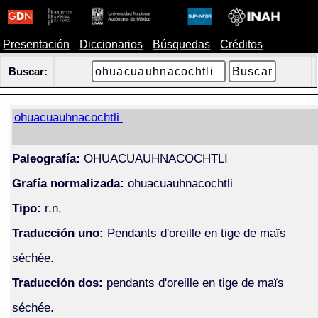
Presentación
Diccionarios
Búsquedas
Créditos
Buscar:
ohuacuauhnacochtli
Paleografía:
OHUACUAUHNACOCHTLI
Grafía normalizada:
ohuacuauhnacochtli
Tipo:
r.n.
Traducción uno:
Pendants d'oreille en tige de maïs
séchée.
Traducción dos:
pendants d'oreille en tige de maïs
séchée.