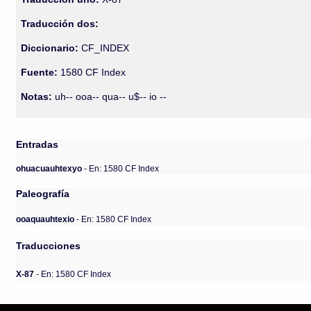
Traducción dos:
Diccionario:
CF_INDEX
Fuente:
1580 CF Index
Notas:
uh-- ooa-- qua-- u$-- io --
Entradas
ohuacuauhtexyo
- En: 1580 CF Index
Paleografía
ooaquauhtexio
- En: 1580 CF Index
Traducciones
X-87
- En: 1580 CF Index