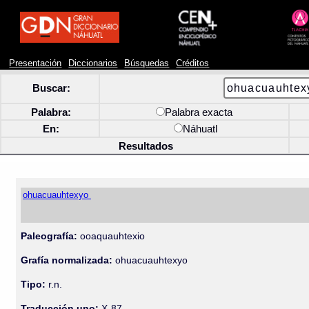
Presentación
Diccionarios
Búsquedas
Créditos
Buscar:
Palabra:
Palabra exacta
En:
Náhuatl
Resultados
ohuacuauhtexyo
Paleografía:
ooaquauhtexio
Grafía normalizada:
ohuacuauhtexyo
Tipo:
r.n.
Traducción uno:
X-87