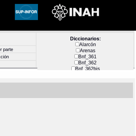
Diccionarios:
Alarcón
r parte
Arenas
Bnf_361
cción
Bnf_362
Bnf_362bis
Carochi
CF_INDEX
Clavijero
Cortés y Zedeño
Docs_México
Durán
Guerra
Mecayapan
Molina_1
Molina_2
Olmos_G