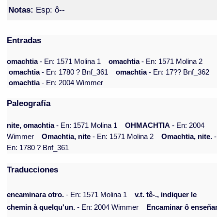
Notas:
Esp: ô--
Entradas
omachtia
- En: 1571 Molina 1
omachtia
- En: 1571 Molina 2
omachtia
- En: 1780 ? Bnf_361
omachtia
- En: 17?? Bnf_362
omachtia
- En: 2004 Wimmer
Paleografía
nite, omachtia
- En: 1571 Molina 1
OHMACHTIA
- En: 2004
Wimmer
Omachtia, nite
- En: 1571 Molina 2
Omachtia, nite.
-
En: 1780 ? Bnf_361
Traducciones
encaminara otro.
- En: 1571 Molina 1
v.t. tê-., indiquer le
chemin à quelqu'un.
- En: 2004 Wimmer
Encaminar ô enseña