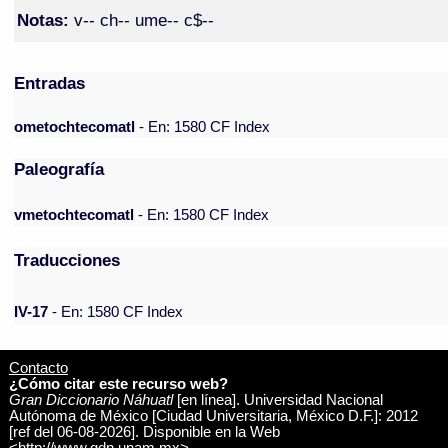
Notas:
v-- ch-- ume-- c$--
Entradas
ometochtecomatl
- En: 1580 CF Index
Paleografía
vmetochtecomatl
- En: 1580 CF Index
Traducciones
IV-17
- En: 1580 CF Index
Contacto
¿Cómo citar este recurso web?
Gran Diccionario Náhuatl
[en línea]. Universidad Nacional
Autónoma de México [Ciudad Universitaria, México D.F.]: 2012
[ref del 06-08-2026]. Disponible en la Web
<http://www.gdn.unam.mx>