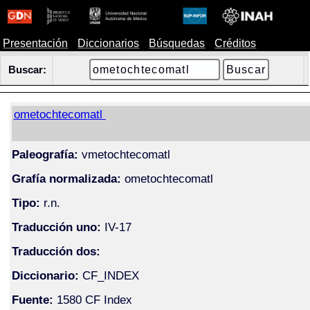
Presentación
Diccionarios
Búsquedas
Créditos
Buscar:
ometochtecomatl
Paleografía:
vmetochtecomatl
Grafía normalizada:
ometochtecomatl
Tipo:
r.n.
Traducción uno:
IV-17
Traducción dos:
Diccionario:
CF_INDEX
Fuente:
1580 CF Index