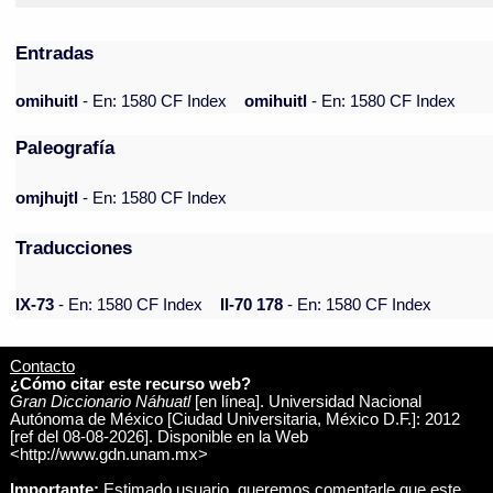
Entradas
omihuitl
- En: 1580 CF Index
omihuitl
- En: 1580 CF Index
Paleografía
omjhujtl
- En: 1580 CF Index
Traducciones
IX-73
- En: 1580 CF Index
II-70 178
- En: 1580 CF Index
Contacto
¿Cómo citar este recurso web?
Gran Diccionario Náhuatl
[en línea]. Universidad Nacional
Autónoma de México [Ciudad Universitaria, México D.F.]: 2012
[ref del 08-08-2026]. Disponible en la Web
<http://www.gdn.unam.mx>
Importante:
Estimado usuario, queremos comentarle que este