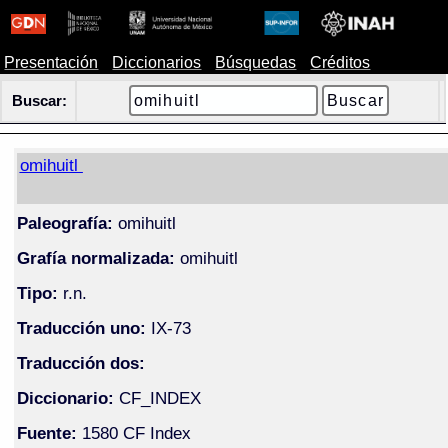
Presentación
Diccionarios
Búsquedas
Créditos
Buscar:
omihuitl
Paleografía:
omihuitl
Grafía normalizada:
omihuitl
Tipo:
r.n.
Traducción uno:
IX-73
Traducción dos:
Diccionario:
CF_INDEX
Fuente:
1580 CF Index