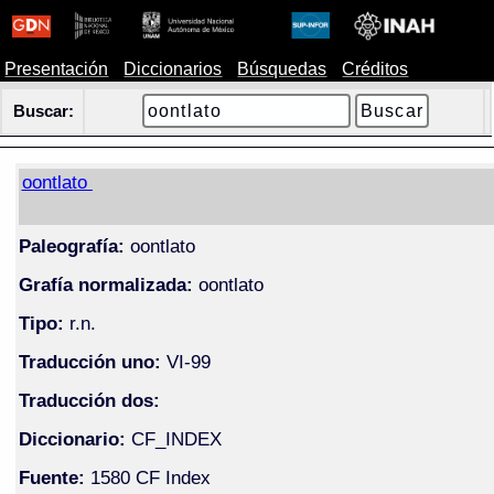
Presentación
Diccionarios
Búsquedas
Créditos
Buscar:
oontlato
Paleografía:
oontlato
Grafía normalizada:
oontlato
Tipo:
r.n.
Traducción uno:
VI-99
Traducción dos:
Diccionario:
CF_INDEX
Fuente:
1580 CF Index