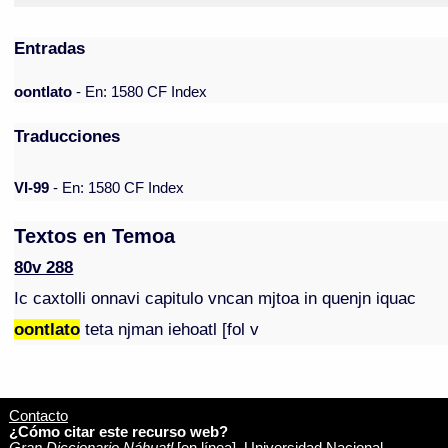
Entradas
oontlato
- En: 1580 CF Index
Traducciones
VI-99
- En: 1580 CF Index
Textos en Temoa
80v 288
Ic caxtolli onnavi capitulo vncan mjtoa in quenjn iquac
oontlato
teta njman iehoatl [fol v
Contacto
¿Cómo citar este recurso web?
Gran Diccionario Náhuatl
[en línea]. Universidad Nacional