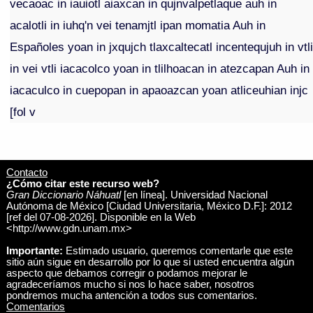
vecaoac in iauiotl aiaxcan in qujnvalpetlaque auh in
acalotli in iuhq'n vei tenamjtl ipan momatia Auh in
Españoles yoan in jxqujch tlaxcaltecatl incentequjuh in vtl
in vei vtli iacacolco yoan in tlilhoacan in atezcapan Auh in
iacaculco in cuepopan in apaoazcan yoan atliceuhian injc
[fol v
Contacto
¿Cómo citar este recurso web?
Gran Diccionario Náhuatl
[en línea]. Universidad Nacional
Autónoma de México [Ciudad Universitaria, México D.F.]: 2012
[ref del 07-08-2026]. Disponible en la Web
<http://www.gdn.unam.mx>
Importante:
Estimado usuario, queremos comentarle que este
sitio aún sigue en desarrollo por lo que si usted encuentra algún
aspecto que debamos corregir o podamos mejorar le
agradeceríamos mucho si nos lo hace saber, nosotros
pondremos mucha antención a todos sus comentarios.
Comentarios