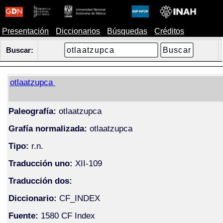
Presentación
Diccionarios
Búsquedas
Créditos
Buscar:
otlaatzupca
Paleografía:
otlaatzupca
Grafía normalizada:
otlaatzupca
Tipo:
r.n.
Traducción uno:
XII-109
Traducción dos:
Diccionario:
CF_INDEX
Fuente:
1580 CF Index