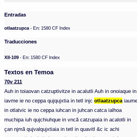
Entradas
otlaatzupca
- En: 1580 CF Index
Traducciones
XII-109
- En: 1580 CF Index
Textos en Temoa
70v 211
Auh in toiaovan catzuptivitze in acalutli Auh in onoiaque in
iavme ie no ceppa qujqujxtia in tetl injc
otlaatzupca
iaum
in otlatvic ie no ceppa iuhcan in juhcan catca ialhoa
muchipa iuh qujchiuhque in vncã catzupaia in acalotli in
çan njmã qujvalqujxtiaia in tetl in quavitl &c ic achi