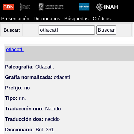
Presentación
Diccionarios
Búsquedas
Créditos
Buscar:
otlacatl
Paleografía:
Otlacatl.
Grafía normalizada:
otlacatl
Prefijo:
no
Tipo:
r.n.
Traducción uno:
Nacido
Traducción dos:
nacido
Diccionario:
Bnf_361