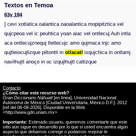
Textos en Temoa
63v 194
] cevi xotlatica oalantica oaoalantica mopipitztica vel
qujcpeoa vel ic peuhtica yoan aiac vel ontlecuj Auh intla
aca ontlecujznequj tletlecujc amo qujmaca injc amo
qujtleiocujlizque piltontli in
otlacatl
ixqujchica in ontlamj
navilhujtl anoço in oc izqujlhujtl caltizque
Contacto
¿Cómo citar este recurso web?
Gran Diccionario Náhuatl
[en línea]. Universidad Nacional
Autónoma de México [Ciudad Universitaria, México D.F.]: 2012
[ref del 06-08-2026]. Disponible en la Web
<http://www.gdn.unam.mx>
Importante:
Estimado usuario, queremos comentarle que este
sitio aún sigue en desarrollo por lo que si usted encuentra algún
aspecto que debamos corregir o podamos mejorar le