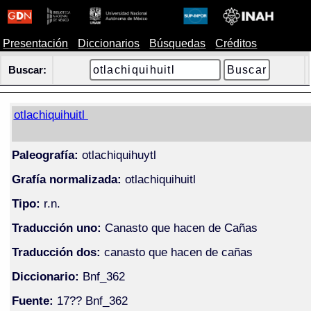
Presentación
Diccionarios
Búsquedas
Créditos
Buscar:
otlachiquihuitl
Paleografía:
otlachiquihuytl
Grafía normalizada:
otlachiquihuitl
Tipo:
r.n.
Traducción uno:
Canasto que hacen de Cañas
Traducción dos:
canasto que hacen de cañas
Diccionario:
Bnf_362
Fuente:
17?? Bnf_362