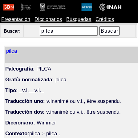
Presentación
Diccionarios
Búsquedas
Créditos
Buscar:
pilca
Paleografía:
PILCA
Grafía normalizada:
pilca
Tipo:
_v.i.__v.i._
Traducción uno:
v.inanimé ou v.i., être suspendu.
Traducción dos:
v.inanimé ou v.i., être suspendu.
Diccionario:
Wimmer
Contexto:
pilca > pilca-.