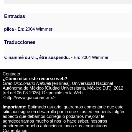
Entradas
pilca
- En: 2004 Wimmer
Traducciones
v.inanimé ou v.i., être suspendu.
- En: 2004 Wimmer
Contacto
¿Cómo citar este recurso web?
Gran Diccionario Náhuatl
[en línea]. Universidad Nacional
Autónoma de México [Ciudad Universitaria, México D.F.]: 2012
[ref del 06-08-2026]. Disponible en la Web
<http://www.gdn.unam.mx>
Importante:
Estimado usuario, queremos comentarle que este
sitio aún sigue en desarrollo por lo que si usted encuentra algún
aspecto que debamos corregir o podamos mejorar le
agradeceríamos mucho si nos lo hace saber, nosotros
pondremos mucha antención a todos sus comentarios.
Comentarios