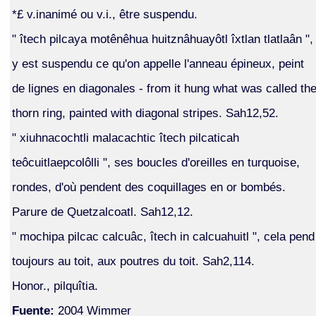
*£ v.inanimé ou v.i., être suspendu.
" îtech pilcaya motênêhua huitznâhuayôtl îxtlan tlatlaân ",
y est suspendu ce qu'on appelle l'anneau épineux, peint
de lignes en diagonales - from it hung what was called th
thorn ring, painted with diagonal stripes. Sah12,52.
" xiuhnacochtli malacachtic îtech pilcaticah
teôcuitlaepcolôlli ", ses boucles d'oreilles en turquoise,
rondes, d'où pendent des coquillages en or bombés.
Parure de Quetzalcoatl. Sah12,12.
" mochipa pilcac calcuâc, îtech in calcuahuitl ", cela pend
toujours au toit, aux poutres du toit. Sah2,114.
Honor., pilquîtia.
Fuente:
2004 Wimmer