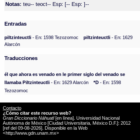
Notas:
teu-- teoct-- Esp: [-- Esp: ]--
Entradas
piltzinteuctli
- En: 1598 Tezozomoc
piltzinteuctli
- En: 1629
Alarcón
Traducciones
él que ahora es venado en le primer siglo del venado se
llamaba Piltzinteuctli
- En: 1629 Alarcón
*D
- En: 1598
Tezozomoc
Contacto
¿Cómo citar este recurso web?
Gran Diccionario Náhuatl
[en línea]. Universidad Nacional
Autónoma de México [Ciudad Universitaria, México D.F.]: 2012
[ref del 09-08-2026]. Disponible en la Web
<http://www.gdn.unam.mx>