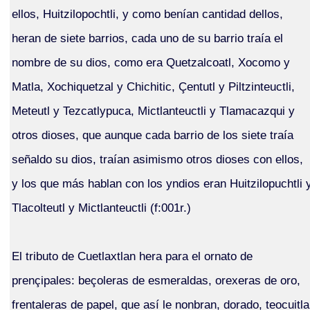
ellos, Huitzilopochtli, y como benían cantidad dellos,
heran de siete barrios, cada uno de su barrio traía el
nombre de su dios, como era Quetzalcoatl, Xocomo y
Matla, Xochiquetzal y Chichitic, Çentutl y Piltzinteuctli,
Meteutl y Tezcatlypuca, Mictlanteuctli y Tlamacazqui y
otros dioses, que aunque cada barrio de los siete traía
señaldo su dios, traían asimismo otros dioses con ellos,
y los que más hablan con los yndios eran Huitzilopuchtli 
Tlacolteutl y Mictlanteuctli (f:001r.)
El tributo de Cuetlaxtlan hera para el ornato de
prençipales: beçoleras de esmeraldas, orexeras de oro,
frentaleras de papel, que así le nonbran, dorado, teocuitla