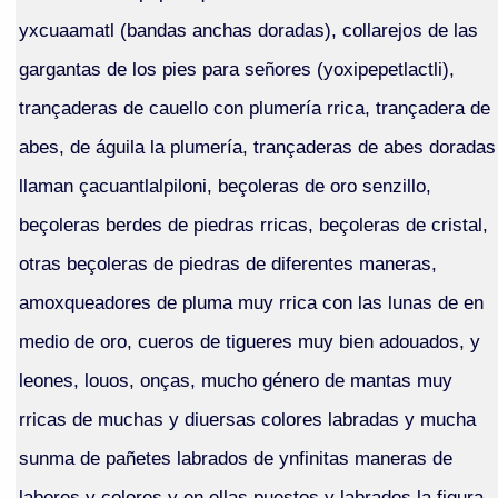
yxcuaamatl (bandas anchas doradas), collarejos de las
gargantas de los pies para señores (yoxipepetlactli),
trançaderas de cauello con plumería rrica, trançadera de
abes, de águila la plumería, trançaderas de abes doradas
llaman çacuantlalpiloni, beçoleras de oro senzillo,
beçoleras berdes de piedras rricas, beçoleras de cristal,
otras beçoleras de piedras de diferentes maneras,
amoxqueadores de pluma muy rrica con las lunas de en
medio de oro, cueros de tigueres muy bien adouados, y
leones, louos, onças, mucho género de mantas muy
rricas de muchas y diuersas colores labradas y mucha
sunma de pañetes labrados de ynfinitas maneras de
labores y colores y en ellas puestos y labrados la figura