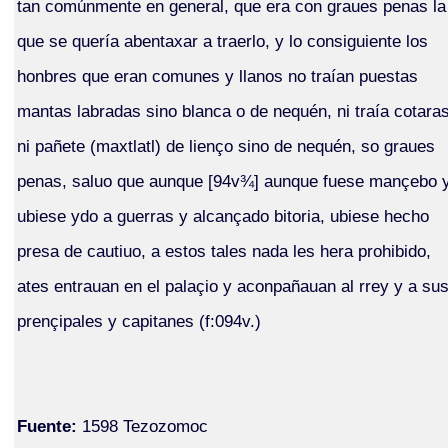
tan comúnmente en general, que era con graues penas la
que se quería abentaxar a traerlo, y lo consiguiente los
honbres que eran comunes y llanos no traían puestas
mantas labradas sino blanca o de nequén, ni traía cotara
ni pañete (maxtlatl) de lienço sino de nequén, so graues
penas, saluo que aunque [94v¾] aunque fuese mançebo 
ubiese ydo a guerras y alcançado bitoria, ubiese hecho
presa de cautiuo, a estos tales nada les hera prohibido,
ates entrauan en el palaçio y aconpañauan al rrey y a su
prençipales y capitanes (f:094v.)
Fuente:
1598 Tezozomoc