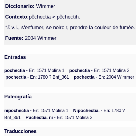
Diccionario:
Wimmer
Contexto:
pôchectia > pôchectih.
*£ v.i., s'enfumer, se noircir, prendre la couleur de fumée.
Fuente:
2004 Wimmer
Entradas
pochectia
- En: 1571 Molina 1
pochectia
- En: 1571 Molina 2
pochectia
- En: 1780 ? Bnf_361
pochectia
- En: 2004 Wimmer
Paleografía
nipochectia
- En: 1571 Molina 1
Nipochectia.
- En: 1780 ?
Bnf_361
Puchectia, ni
- En: 1571 Molina 2
Traducciones