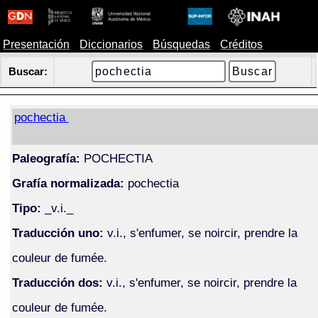
Presentación
Diccionarios
Búsquedas
Créditos
Buscar:
pochectia
Paleografía:
POCHECTIA
Grafía normalizada:
pochectia
Tipo:
_v.i._
Traducción uno:
v.i., s'enfumer, se noircir, prendre la
couleur de fumée.
Traducción dos:
v.i., s'enfumer, se noircir, prendre la
couleur de fumée.