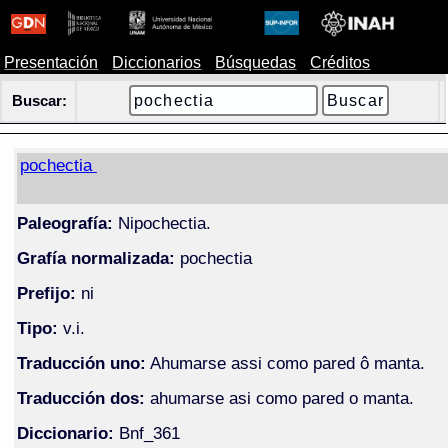
Presentación
Diccionarios
Búsquedas
Créditos
Buscar:
pochectia
Paleografía:
Nipochectia.
Grafía normalizada:
pochectia
Prefijo:
ni
Tipo:
v.i.
Traducción uno:
Ahumarse assi como pared ô manta.
Traducción dos:
ahumarse asi como pared o manta.
Diccionario:
Bnf_361