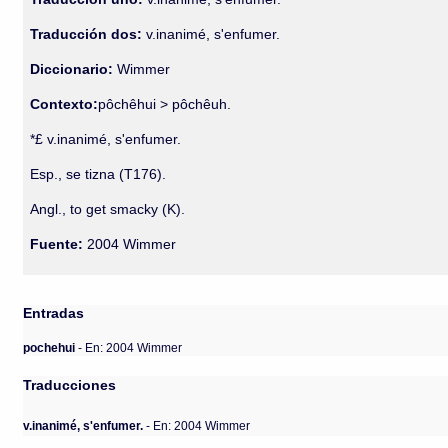
Traducción dos:
v.inanimé, s'enfumer.
Diccionario:
Wimmer
Contexto:
pôchêhui > pôchêuh.
*£ v.inanimé, s'enfumer.
Esp., se tizna (T176).
Angl., to get smacky (K).
Fuente:
2004 Wimmer
Entradas
pochehui
- En: 2004 Wimmer
Traducciones
v.inanimé, s'enfumer.
- En: 2004 Wimmer