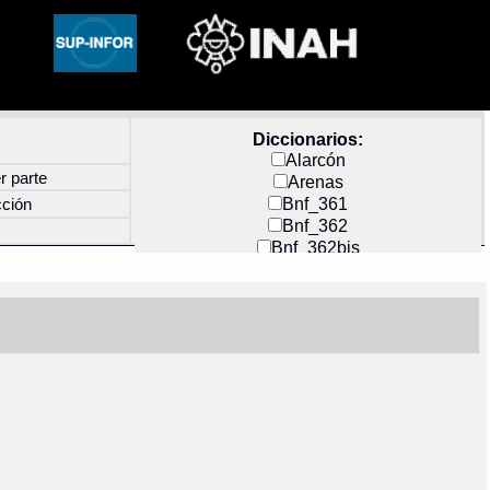
Diccionarios:
Alarcón
r parte
Arenas
Bnf_361
cción
Bnf_362
Bnf_362bis
Carochi
CF_INDEX
Clavijero
Cortés y Zedeño
Docs_México
Durán
Guerra
Mecayapan
Molina_1
Molina_2
Olmos_G