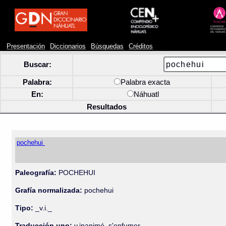
Presentación
Diccionarios
Búsquedas
Créditos
Buscar:
Palabra:
Palabra exacta
En:
Náhuatl
Resultados
pochehui
Paleografía:
POCHEHUI
Grafía normalizada:
pochehui
Tipo:
_v.i._
Traducción uno:
v.inanimé, s'enfumer.