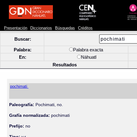
Presentación
Diccionarios
Búsquedas
Créditos
Buscar:
Palabra:
Palabra exacta
En:
Náhuatl
Resultados
pochimati
Paleografía:
Pochimati, no.
Grafía normalizada:
pochimati
Prefijo:
no
Tipo:
v.r.