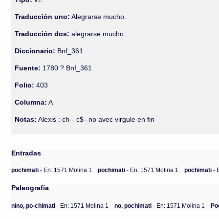
Traducción uno:
Alegrarse mucho.
Traducción dos:
alegrarse mucho.
Diccionario:
Bnf_361
Fuente:
1780 ? Bnf_361
Folio:
403
Columna:
A
Notas:
Alexis : ch-- c$--no avec virgule en fin
Entradas
pochimati
- En: 1571 Molina 1
pochimati
- En: 1571 Molina 1
pochimati
- 
Paleografía
nino, po-chimati
- En: 1571 Molina 1
no, pochimati
- En: 1571 Molina 1
Po