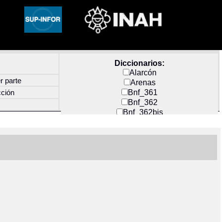
Diccionarios:
Alarcón
r parte
Arenas
Bnf_361
cción
Bnf_362
Bnf_362bis
Carochi
CF_INDEX
Clavijero
Cortés y Zedeño
Docs_México
Durán
Guerra
Mecayapan
Molina_1
Molina_2
Olmos_G