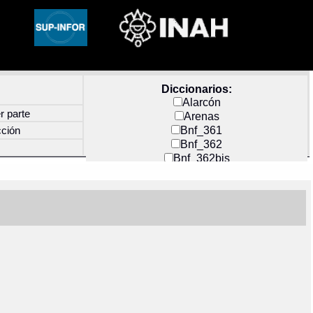
Diccionarios:
Alarcón
r parte
Arenas
Bnf_361
cción
Bnf_362
Bnf_362bis
Carochi
CF_INDEX
Clavijero
Cortés y Zedeño
Docs_México
Durán
Guerra
Mecayapan
Molina_1
Molina_2
Olmos_G