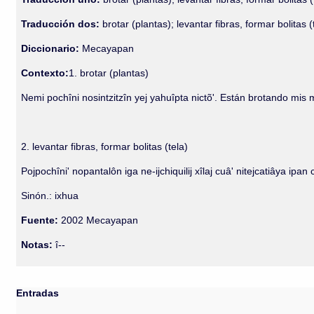
Traducción dos:
brotar (plantas); levantar fibras, formar bolitas (
Diccionario:
Mecayapan
Contexto:
1. brotar (plantas)
Nemi pochîni nosintzitzîn yej yahuîpta nictõ'. Están brotando mis
2. levantar fibras, formar bolitas (tela)
Pojpochîni' nopantalôn iga ne-ijchiquilij xîlaj cuâ' nitejcatiâya 
Sinón.: ixhua
Fuente:
2002 Mecayapan
Notas:
î--
Entradas