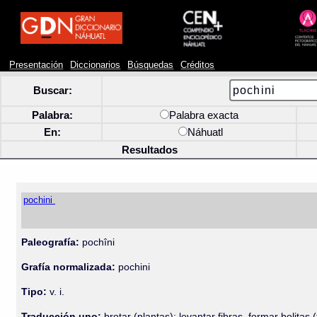
Presentación
Diccionarios
Búsquedas
Créditos
Buscar:
Palabra:
Palabra exacta
En:
Náhuatl
Resultados
pochini
Paleografía:
pochîni
Grafía normalizada:
pochini
Tipo:
v. i.
Traducción uno:
brotar (plantas); levantar fibras, formar bolitas (