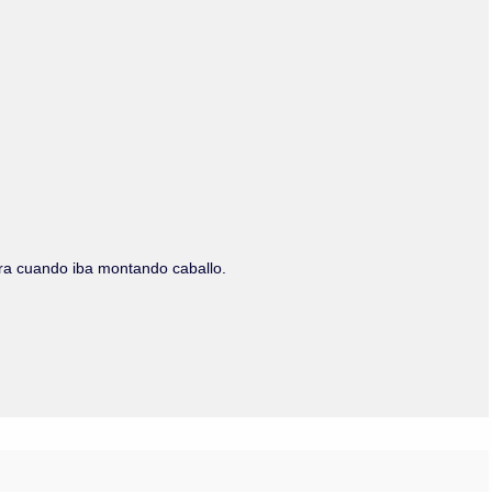
Olmos_V
Paredes
Rincón
Sahagún Escolio
Tezozomoc
Tzinacapan
Wimmer
tura cuando iba montando caballo.