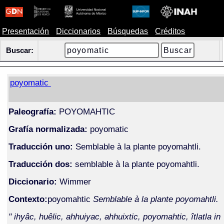
Presentación
Diccionarios
Búsquedas
Créditos
Buscar:
poyomatic
Paleografía:
POYOMAHTIC
Grafía normalizada:
poyomatic
Traducción uno:
Semblable à la plante poyomahtli.
Traducción dos:
semblable à la plante poyomahtli.
Diccionario:
Wimmer
Contexto:
poyomahtic
Semblable à la plante poyomahtli.
" ihyâc, huêlic, ahhuiyac, ahhuixtic, poyomahtic, îtlatla in