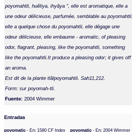
poyomahtli, huêliya, ihyâya ", elle est aromatique, elle a
une odeur délicieuse, parfumée, semblable au poyomahtli
elle a quelque chose du poyomahtli, elle dégage une
odeur délicieuse, elle embaume - aromatic, of pleasing
odor, flagrant, pleasing, like the poyomahtli, something
like the poyomahtli.It produce a pleasing odor; it gives off
an aroma.
Est dit de la plante tlâlpoyomahtli. Sah11,212.
Form: sur poyomah-tli.
Fuente:
2004 Wimmer
Entradas
poyomatic
- En: 1580 CF Index
poyomatic
- En: 2004 Wimmer