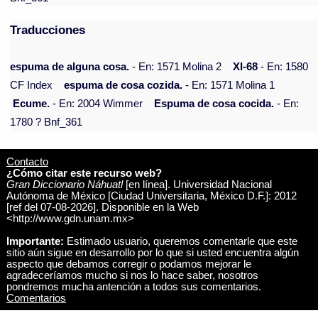
Traducciones
espuma de alguna cosa.
- En: 1571 Molina 2
XI-68
- En: 1580
CF Index
espuma de cosa cozida.
- En: 1571 Molina 1
Ecume.
- En: 2004 Wimmer
Espuma de cosa cocida.
- En:
1780 ? Bnf_361
Contacto
¿Cómo citar este recurso web?
Gran Diccionario Náhuatl
[en línea]. Universidad Nacional
Autónoma de México [Ciudad Universitaria, México D.F.]: 2012
[ref del 07-08-2026]. Disponible en la Web
<http://www.gdn.unam.mx>
Importante:
Estimado usuario, queremos comentarle que este
sitio aún sigue en desarrollo por lo que si usted encuentra algún
aspecto que debamos corregir o podamos mejorar le
agradeceríamos mucho si nos lo hace saber, nosotros
pondremos mucha antención a todos sus comentarios.
Comentarios