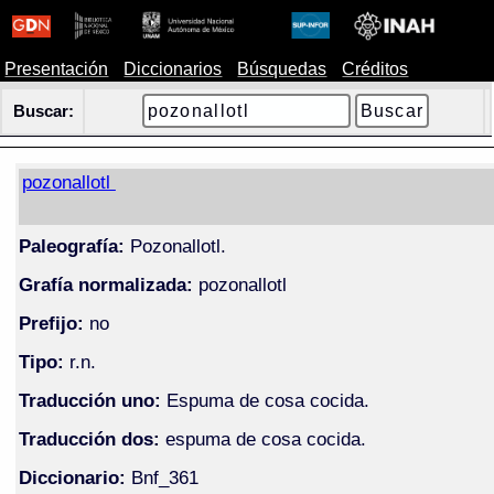
Presentación
Diccionarios
Búsquedas
Créditos
Buscar:
pozonallotl
Paleografía:
Pozonallotl.
Grafía normalizada:
pozonallotl
Prefijo:
no
Tipo:
r.n.
Traducción uno:
Espuma de cosa cocida.
Traducción dos:
espuma de cosa cocida.
Diccionario:
Bnf_361