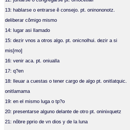
13: hablarse o entrarse ê consejo. pt. oninononotz.
deliberar cômigo mismo
14: lugar asi llamado
15: dezir vnos a otros algo. pt. onicnolhui. dezir a si
mis[mo]
16: venir aca. pt. oniualla
17: q?en
18: lleuar a cuestas o tener cargo de algo pt. onitlatquic.
onitlamama
19: en el mismo luga o tp?o
20: presentarse alguno delante de otro pt. oninixquetz
21: nôbre pprio de vn dios y de la luna