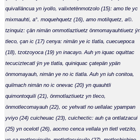
quivalläncua yn iyollo, valixtetënmotzolo (15): amo tle yc
mixmauhti, a°. moquehquetz (16), amo motilquetz, a©.
tzinquiz: çän nimän ommotlaztiuetz önmomayauhtiuetz ÿ
tleco, çan ic (17) cenya: nimän ye ic tlatla, cuecuepoca
(18), tzotzoyoca (19) yn inacayo. Auh yn iquac oquittac
tecuciztecatl ÿn ye tlatla, quiniquac çatepän ypän
önmomayauh, nimän ye no ic tlatla. Auh yn iuh conitoa,
quilmach nimän no ic onevac (20) yn quauhtli
quimontoquili (21), önmotlaztiuetz yn tleco,
önmotlecomayauh (22), oc yehvatl no uellalac ypampan
yviyo (24) cuicheuac (23), cuichectic: auh ça ontlatzacui
(25) yn ocelotl (26), aocmo cenca vellala yn tletl vetzito,
yc ça motlecuicuilo, motletlecuicuilo (27), motlechichino