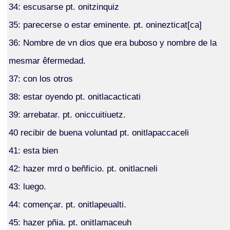
34: escusarse pt. onitzinquiz
35: parecerse o estar eminente. pt. oninezticat[ca]
36: Nombre de vn dios que era buboso y nombre de la
mesmar êfermedad.
37: con los otros
38: estar oyendo pt. onitlacacticati
39: arrebatar. pt. oniccuitiuetz.
40 recibir de buena voluntad pt. onitlapaccaceli
41: esta bien
42: hazer mrd o beñficio. pt. onitlacneli
43: luego.
44: començar. pt. onitlapeualti.
45: hazer pñia. pt. onitlamaceuh