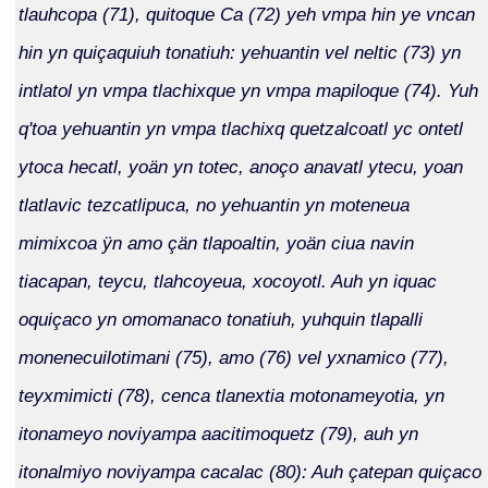
tlauhcopa (71), quitoque Ca (72) yeh vmpa hin ye vncan
hin yn quiçaquiuh tonatiuh: yehuantin vel neltic (73) yn
intlatol yn vmpa tlachixque yn vmpa mapiloque (74). Yuh
q'toa yehuantin yn vmpa tlachixq quetzalcoatl yc ontetl
ytoca hecatl, yoän yn totec, anoço anavatl ytecu, yoan
tlatlavic tezcatlipuca, no yehuantin yn moteneua
mimixcoa ÿn amo çän tlapoaltin, yoän ciua navin
tiacapan, teycu, tlahcoyeua, xocoyotl. Auh yn iquac
oquiçaco yn omomanaco tonatiuh, yuhquin tlapalli
monenecuilotimani (75), amo (76) vel yxnamico (77),
teyxmimicti (78), cenca tlanextia motonameyotia, yn
itonameyo noviyampa aacitimoquetz (79), auh yn
itonalmiyo noviyampa cacalac (80): Auh çatepan quiçaco