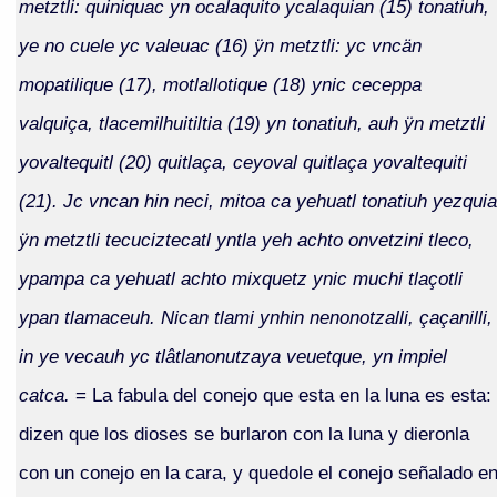
metztli: quiniquac yn ocalaquito ycalaquian (15) tonatiuh,
ye no cuele yc valeuac (16) ÿn metztli: yc vncän
mopatilique (17), motlallotique (18) ynic ceceppa
valquiça, tlacemilhuitiltia (19) yn tonatiuh, auh ÿn metztli
yovaltequitl (20) quitlaça, ceyoval quitlaça yovaltequiti
(21). Jc vncan hin neci, mitoa ca yehuatl tonatiuh yezquia
ÿn metztli tecuciztecatl yntla yeh achto onvetzini tleco,
ypampa ca yehuatl achto mixquetz ynic muchi tlaçotli
ypan tlamaceuh. Nican tlami ynhin nenonotzalli, çaçanilli,
in ye vecauh yc tlâtlanonutzaya veuetque, yn impiel
catca.
= La fabula del conejo que esta en la luna es esta:
dizen que los dioses se burlaron con la luna y dieronla
con un conejo en la cara, y quedole el conejo señalado e