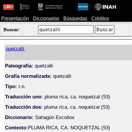
Presentación
Diccionarios
Búsquedas
Créditos
Buscar:
quetzalli
Paleografía:
quetzalli
Grafía normalizada:
quetzalli
Tipo:
r.n.
Traducción uno:
pluma rica, ca. noquetzal (53)
Traducción dos:
pluma rica, ca. noquetzal (53)
Diccionario:
Sahagún Escolios
Contexto:
PLUMA RICA, CA. NOQUETZAL (53)