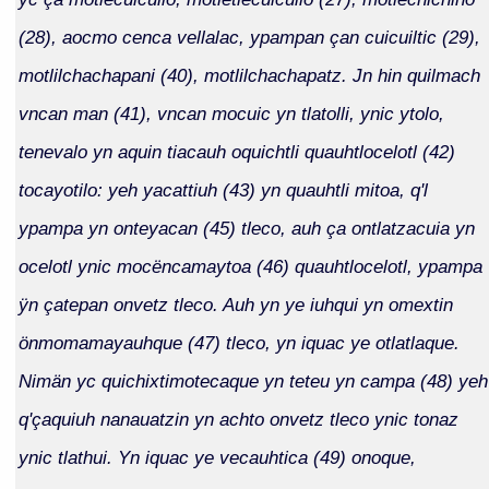
(28), aocmo cenca vellalac, ypampan çan cuicuiltic (29),
motlilchachapani (40), motlilchachapatz. Jn hin quilmach
vncan man (41), vncan mocuic yn tlatolli, ynic ytolo,
tenevalo yn aquin tiacauh oquichtli quauhtlocelotl (42)
tocayotilo: yeh yacattiuh (43) yn quauhtli mitoa, q'l
ypampa yn onteyacan (45) tleco, auh ça ontlatzacuia yn
ocelotl ynic mocëncamaytoa (46) quauhtlocelotl, ypampa
ÿn çatepan onvetz tleco. Auh yn ye iuhqui yn omextin
önmomamayauhque (47) tleco, yn iquac ye otlatlaque.
Nimän yc quichixtimotecaque yn teteu yn campa (48) yeh
q'çaquiuh nanauatzin yn achto onvetz tleco ynic tonaz
ynic tlathui. Yn iquac ye vecauhtica (49) onoque,