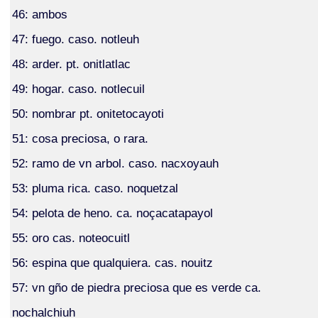
46: ambos
47: fuego. caso. notleuh
48: arder. pt. onitlatlac
49: hogar. caso. notlecuil
50: nombrar pt. onitetocayoti
51: cosa preciosa, o rara.
52: ramo de vn arbol. caso. nacxoyauh
53: pluma rica. caso. noquetzal
54: pelota de heno. ca. noçacatapayol
55: oro cas. noteocuitl
56: espina que qualquiera. cas. nouitz
57: vn gño de piedra preciosa que es verde ca.
nochalchiuh