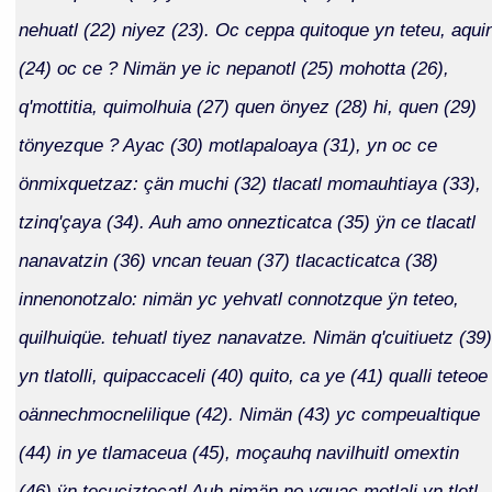
nehuatl (22) niyez (23). Oc ceppa quitoque yn teteu, aqui
(24) oc ce ? Nimän ye ic nepanotl (25) mohotta (26),
q'mottitia, quimolhuia (27) quen önyez (28) hi, quen (29)
tönyezque ? Ayac (30) motlapaloaya (31), yn oc ce
önmixquetzaz: çän muchi (32) tlacatl momauhtiaya (33),
tzinq'çaya (34). Auh amo onnezticatca (35) ÿn ce tlacatl
nanavatzin (36) vncan teuan (37) tlacacticatca (38)
innenonotzalo: nimän yc yehvatl connotzque ÿn teteo,
quilhuiqüe. tehuatl tiyez nanavatze. Nimän q'cuitiuetz (39)
yn tlatolli, quipaccaceli (40) quito, ca ye (41) qualli teteoe
oännechmocnelilique (42). Nimän (43) yc compeualtique
(44) in ye tlamaceua (45), moçauhq navilhuitl omextin
(46) ÿn tecuciztecatl Auh nimän no yquac motlali yn tletl