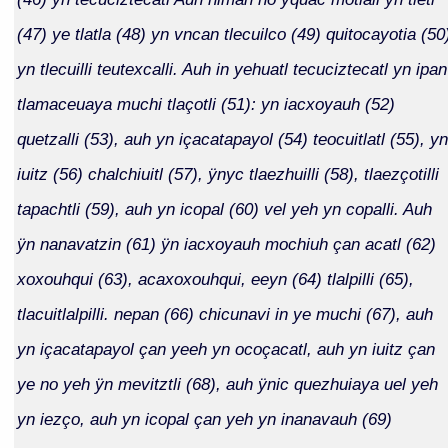
(47) ye tlatla (48) yn vncan tlecuilco (49) quitocayotia (50
yn tlecuilli teutexcalli. Auh in yehuatl tecuciztecatl yn ipan
tlamaceuaya muchi tlaçotli (51): yn iacxoyauh (52)
quetzalli (53), auh yn içacatapayol (54) teocuitlatl (55), yn
iuitz (56) chalchiuitl (57), ÿnyc tlaezhuilli (58), tlaezçotilli
tapachtli (59), auh yn icopal (60) vel yeh yn copalli. Auh
ÿn nanavatzin (61) ÿn iacxoyauh mochiuh çan acatl (62)
xoxouhqui (63), acaxoxouhqui, eeyn (64) tlalpilli (65),
tlacuitlalpilli. nepan (66) chicunavi in ye muchi (67), auh
yn içacatapayol çan yeeh yn ocoçacatl, auh yn iuitz çan
ye no yeh ÿn mevitztli (68), auh ÿnic quezhuiaya uel yeh
yn iezço, auh yn icopal çan yeh yn inanavauh (69)