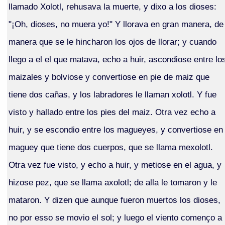
llamado Xolotl, rehusava la muerte, y dixo a los dioses:
"¡Oh, dioses, no muera yo!" Y llorava en gran manera, de
manera que se le hincharon los ojos de llorar; y cuando
llego a el el que matava, echo a huir, ascondiose entre lo
maizales y bolviose y convertiose en pie de maiz que
tiene dos cañas, y los labradores le llaman xolotl. Y fue
visto y hallado entre los pies del maiz. Otra vez echo a
huir, y se escondio entre los magueyes, y convertiose en
maguey que tiene dos cuerpos, que se llama mexolotl.
Otra vez fue visto, y echo a huir, y metiose en el agua, y
hizose pez, que se llama axolotl; de alla le tomaron y le
mataron. Y dizen que aunque fueron muertos los dioses,
no por esso se movio el sol; y luego el viento començo a