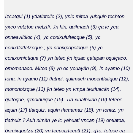
Izcatqui (1) ytlatlatollo (2), ynic mitoa yuhquin tochton
yxco vetztoc metztli. Jn hin, quilmach (3) ça ic yca
onneaviltiloc (4), yc conixuiuitecque (5), yc
conixtlatlatzoque ; yc conixpopoloque (6) yc
conixomictique (7) yn teteo ÿn iquac çatepan oquiçaco,
omomanaco. Mitoa (8) yn oc youayän (9), in ayamo (10)
tona, in ayamo (11) tlathui, quilmach mocentlalique (12),
mononotzque (13) ÿn teteo yn vmpa teutiuacän (14),
quitoque, q'molhuique (15). Tla xiualhuiän (16) teteoe
aquin (17) tlatquiz, aquin tlamamaz (18). yn tonaz, yn
tlathuiz ? Auh nimän ye ic yehuatl vncan (19) ontlatoa,
önmixquetza (20) yn tecuciztecatl (21), q'to. teteoe ca