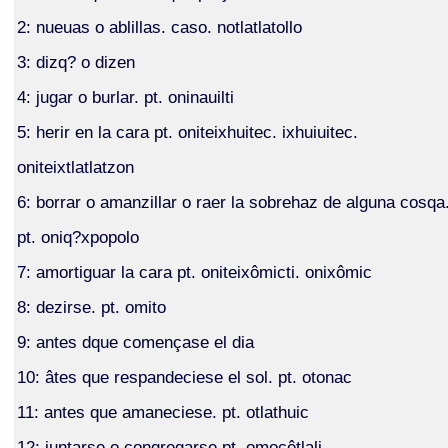
2: nueuas o ablillas. caso. notlatlatollo
3: dizq? o dizen
4: jugar o burlar. pt. oninauilti
5: herir en la cara pt. oniteixhuitec. ixhuiuitec.
oniteixtlatlatzon
6: borrar o amanzillar o raer la sobrehaz de alguna cosqa
pt. oniq?xpopolo
7: amortiguar la cara pt. oniteixômicti. onixômic
8: dezirse. pt. omito
9: antes dque començase el dia
10: âtes que respandeciese el sol. pt. otonac
11: antes que amaneciese. pt. otlathuic
12: juntarse o congregarse pt. omocêtlali