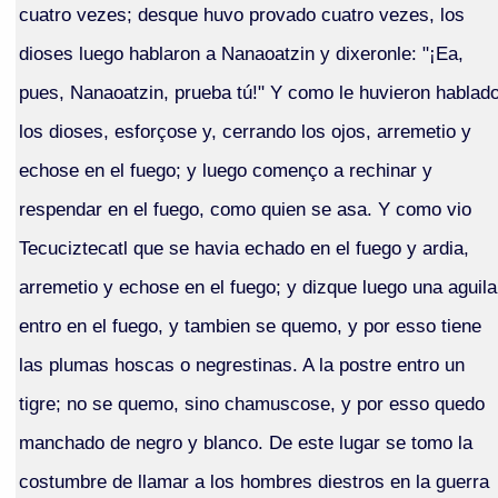
cuatro vezes; desque huvo provado cuatro vezes, los
dioses luego hablaron a Nanaoatzin y dixeronle: "¡Ea,
pues, Nanaoatzin, prueba tú!" Y como le huvieron hablad
los dioses, esforçose y, cerrando los ojos, arremetio y
echose en el fuego; y luego començo a rechinar y
respendar en el fuego, como quien se asa. Y como vio
Tecuciztecatl que se havia echado en el fuego y ardia,
arremetio y echose en el fuego; y dizque luego una aguila
entro en el fuego, y tambien se quemo, y por esso tiene
las plumas hoscas o negrestinas. A la postre entro un
tigre; no se quemo, sino chamuscose, y por esso quedo
manchado de negro y blanco. De este lugar se tomo la
costumbre de llamar a los hombres diestros en la guerra