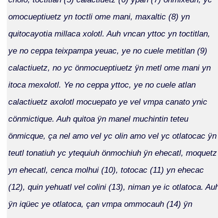
omocueptiuetz yn toctli ome mani, maxaltic (8) yn
quitocayotia millaca xolotl. Auh vncan yttoc yn toctitlan,
ye no ceppa teixpampa yeuac, ye no cuele metitlan (9)
calactiuetz, no yc önmocueptiuetz ÿn metl ome mani yn
itoca mexolotl. Ye no ceppa yttoc, ye no cuele atlan
calactiuetz axolotl mocuepato ye vel vmpa canato ynic
cönmictique. Auh quitoa ÿn manel muchintin teteu
önmicque, ça nel amo vel yc olin amo vel yc otlatocac ÿn
teutl tonatiuh yc ytequiuh önmochiuh ÿn ehecatl, moquetz
yn ehecatl, cenca molhui (10), totocac (11) yn ehecac
(12), quin yehuatl vel colini (13), niman ye ic otlatoca. Au
ÿn iqüec ye otlatoca, çan vmpa ommocauh (14) ÿn