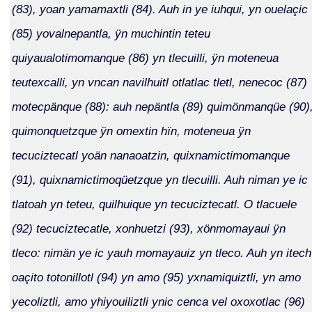
(83), yoan yamamaxtli (84). Auh in ye iuhqui, yn ouelaçic
(85) yovalnepantla, ÿn muchintin teteu
quiyaualotimomanque (86) yn tlecuilli, ÿn moteneua
teutexcalli, yn vncan navilhuitl otlatlac tletl, nenecoc (87)
motecpänque (88): auh nepäntla (89) quimönmanqüe (90)
quimonquetzque ÿn omextin hïn, moteneua ÿn
tecuciztecatl yoän nanaoatzin, quixnamictimomanque
(91), quixnamictimoqüetzque yn tlecuilli. Auh niman ye ic
tlatoah yn teteu, quilhuique yn tecuciztecatl. O tlacuele
(92) tecuciztecatle, xonhuetzi (93), xönmomayaui ÿn
tleco: nimän ye ic yauh momayauiz yn tleco. Auh yn itech
oaçito totonillotl (94) yn amo (95) yxnamiquiztli, yn amo
yecoliztli, amo yhiyouiliztli ynic cenca vel oxoxotlac (96)