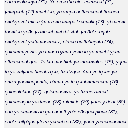
concocoleuaya (70). Yn omextin hin, cecentetl (71)
ÿntepeuh (72) muchiuh, yn vmpa ontlamaceuhtinenca
nauhyoval mitoa ÿn axcan tetepe tzacualli (73), ytzacual
tonatiuh yoän yztacual metztli. Auh yn öntzonquiz
nauhyoval yntlamaceualiz, niman quitlatlaçato (74),
quimamayavito yn imacxoyauh yoan in ye muchi ypan
otlamaceuhque. Jn hin mochiuh ye inneevalco (75), yqua
in ye valyoua tlacotizque, teotizque. Auh yn iquac ye
onaci youalnepantla, niman ye ic quintlamamaca (76),
quinchichiua (77), quincencava: yn tecuciztecatl
quimacaque yaztacon (78) mimiltic (79) yoan yxicol (80):
auh yn nanaoatzin çan amatl ynic cönquailpique (81),
contzonilpique ytoca yamatzon (82), yoan yamaneapanal