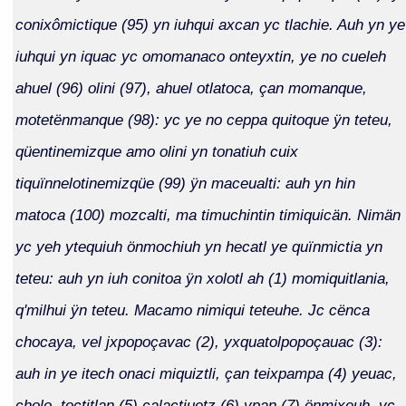
conixômictique (95) yn iuhqui axcan yc tlachie. Auh yn ye
iuhqui yn iquac yc omomanaco onteyxtin, ye no cueleh
ahuel (96) olini (97), ahuel otlatoca, çan momanque,
motetënmanque (98): yc ye no ceppa quitoque ÿn teteu,
qüentinemizque amo olini yn tonatiuh cuix
tiquïnnelotinemizqüe (99) ÿn maceualti: auh yn hin
matoca (100) mozcalti, ma timuchintin timiquicän. Nimän
yc yeh ytequiuh önmochiuh yn hecatl ye quïnmictia yn
teteu: auh yn iuh conitoa ÿn xolotl ah (1) momiquitlania,
q'milhui ÿn teteu. Macamo nimiqui teteuhe. Jc cënca
chocaya, vel jxpopoçavac (2), yxquatolpopoçauac (3):
auh in ye itech onaci miquiztli, çan teixpampa (4) yeuac,
cholo, toctitlan (5) calactiuetz (6) ypan (7) önmixeuh, yc