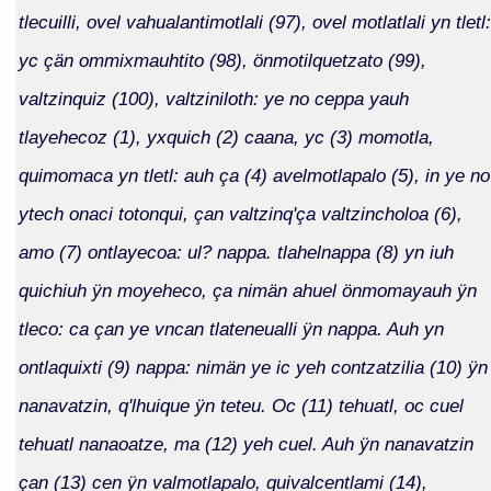
tlecuilli, ovel vahualantimotlali (97), ovel motlatlali yn tletl:
yc çän ommixmauhtito (98), önmotilquetzato (99),
valtzinquiz (100), valtziniloth: ye no ceppa yauh
tlayehecoz (1), yxquich (2) caana, yc (3) momotla,
quimomaca yn tletl: auh ça (4) avelmotlapalo (5), in ye no
ytech onaci totonqui, çan valtzinq'ça valtzincholoa (6),
amo (7) ontlayecoa: ul? nappa. tlahelnappa (8) yn iuh
quichiuh ÿn moyeheco, ça nimän ahuel önmomayauh ÿn
tleco: ca çan ye vncan tlateneualli ÿn nappa. Auh yn
ontlaquixti (9) nappa: nimän ye ic yeh contzatzilia (10) ÿn
nanavatzin, q'lhuique ÿn teteu. Oc (11) tehuatl, oc cuel
tehuatl nanaoatze, ma (12) yeh cuel. Auh ÿn nanavatzin
çan (13) cen ÿn valmotlapalo, quivalcentlami (14),