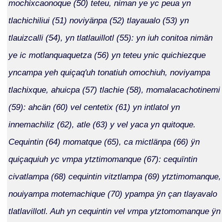
mochixcaonoque (50) teteu, niman ye yc peua yn
tlachichiliui (51) noviyänpa (52) tlayaualo (53) yn
tlauizcalli (54), yn tlatlauillotl (55): yn iuh conitoa nimän
ye ic motlanquaquetza (56) yn teteu ynic quichiezque
yncampa yeh quiçaq'uh tonatiuh omochiuh, noviyampa
tlachixque, ahuicpa (57) tlachie (58), momalacachotinemi
(59): ahcän (60) vel centetix (61) yn intlatol yn
innemachiliz (62), atle (63) y vel yaca yn quitoque.
Cequintin (64) momatque (65), ca mictlänpa (66) ÿn
quiçaquiuh yc vmpa ytztimomanque (67): cequïntin
civatlampa (68) cequintin vitztlampa (69) ytztimomanque,
nouiyampa motemachique (70) ypampa ÿn çan tlayavalo
tlatlavillotl. Auh yn cequintin vel vmpa ytztomomanque ÿn