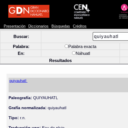
Presentación
Diccionarios
Búsquedas
Créditos
Buscar:
Palabra:
Palabra exacta
En:
Náhuatl
Resultados
quiyauhatl
Paleografía:
QUIYAUHATL
Grafía normalizada:
quiyauhatl
Tipo:
r.n.
Traducción uno:
Eau de pluie.