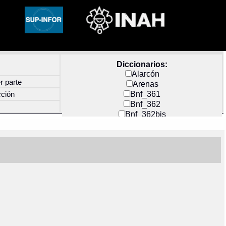
Diccionarios:
Alarcón
r parte
Arenas
Bnf_361
cción
Bnf_362
Bnf_362bis
Carochi
CF_INDEX
Clavijero
Cortés y Zedeño
Docs_México
Durán
Guerra
Mecayapan
Molina_1
Molina_2
Olmos_G