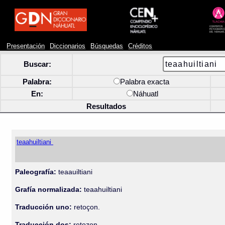
Presentación
Diccionarios
Búsquedas
Créditos
Buscar:
Palabra:
Palabra exacta
En:
Náhuatl
Resultados
teaahuiltiani
Paleografía:
teaauiltiani
Grafía normalizada:
teaahuiltiani
Traducción uno:
retoçon.
Traducción dos:
retozon.