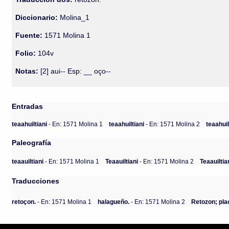
Diccionario:
Molina_1
Fuente:
1571 Molina 1
Folio:
104v
Notas:
[2] aui-- Esp: __ oço--
Entradas
teaahuiltiani
- En: 1571 Molina 1
teaahuiltiani
- En: 1571 Molina 2
teaahuil
Paleografía
teaauiltiani
- En: 1571 Molina 1
Teaauiltiani
- En: 1571 Molina 2
Teaauiltia
Traducciones
retoçon.
- En: 1571 Molina 1
halagueño.
- En: 1571 Molina 2
Retozon; pla