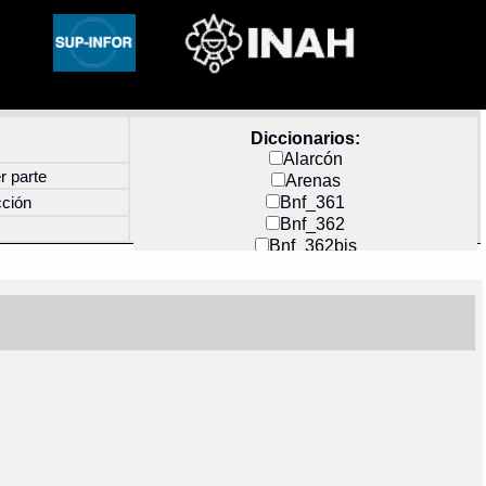
Diccionarios:
Alarcón
r parte
Arenas
Bnf_361
cción
Bnf_362
Bnf_362bis
Carochi
CF_INDEX
Clavijero
Cortés y Zedeño
Docs_México
Durán
Guerra
Mecayapan
Molina_1
Molina_2
Olmos_G