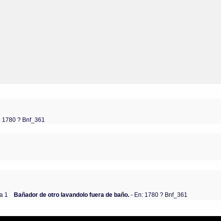
: 1780 ? Bnf_361
a 1
Bañador de otro lavandolo fuera de baño.
- En: 1780 ? Bnf_361