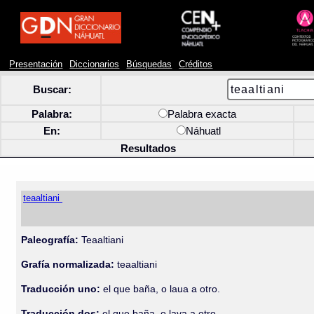
Presentación
Diccionarios
Búsquedas
Créditos
Buscar:
Palabra:
Palabra exacta
En:
Náhuatl
Resultados
teaaltiani
Paleografía:
Teaaltiani
Grafía normalizada:
teaaltiani
Traducción uno:
el que baña, o laua a otro.
Traducción dos:
el que baña, o lava a otro.