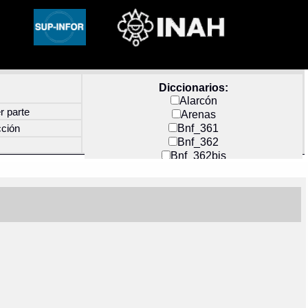
Diccionarios:
Alarcón
r parte
Arenas
Bnf_361
cción
Bnf_362
Bnf_362bis
Carochi
CF_INDEX
Clavijero
Cortés y Zedeño
Docs_México
Durán
Guerra
Mecayapan
Molina_1
Molina_2
Olmos_G