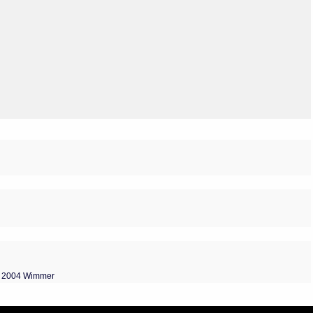
Olmos_V
Paredes
Rincón
Sahagún Escolio
Tezozomoc
Tzinacapan
Wimmer
: 2004 Wimmer