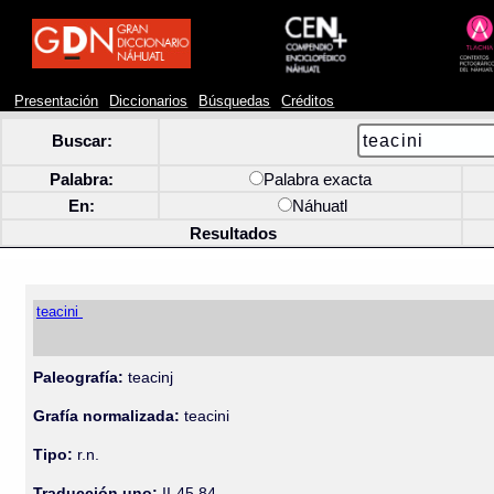
Presentación
Diccionarios
Búsquedas
Créditos
Buscar:
Palabra:
Palabra exacta
En:
Náhuatl
Resultados
teacini
Paleografía:
teacinj
Grafía normalizada:
teacini
Tipo:
r.n.
Traducción uno:
II-45 84