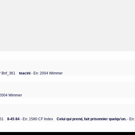
? Bnf_361
teacini
- En: 2004 Wimmer
 2004 Wimmer
361
II-45 84
- En: 1580 CF Index
Celui qui prend, fait prisonnier quelqu'un.
- En