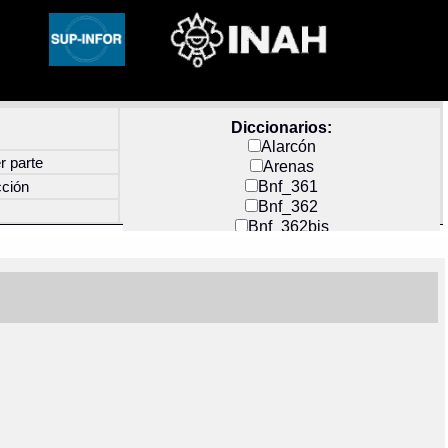
Diccionarios:
Alarcón
r parte
Arenas
Bnf_361
cción
Bnf_362
Bnf_362bis
Carochi
CF_INDEX
Clavijero
Cortés y Zedeño
Docs_México
Durán
Guerra
Mecayapan
Molina_1
Molina_2
Olmos_G