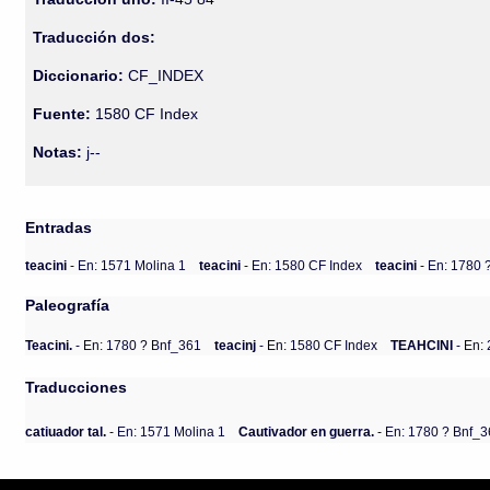
Traducción dos:
Diccionario:
CF_INDEX
Fuente:
1580 CF Index
Notas:
j--
Entradas
teacini
- En: 1571 Molina 1
teacini
- En: 1580 CF Index
teacini
- En: 1780 
Paleografía
Teacini.
- En: 1780 ? Bnf_361
teacinj
- En: 1580 CF Index
TEAHCINI
- En:
Traducciones
catiuador tal.
- En: 1571 Molina 1
Cautivador en guerra.
- En: 1780 ? Bnf_