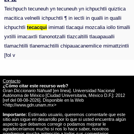
Teichpuch tecuneuh yn tecuneuh yn ichpuchtli quiztica
macitica velnelli ichpuchtli ¶ in iectli in qualli in qualli
ichpuchtli
tecacqui
imimati tlacaqui mozcalia iollo timalli
yxtilli imacaxtli tlanonotzalli tlazcaltilli tlauapaualli
tlamachtilli tlanemachtilli chipauacanemilice mimattzintli
[fol v
Contacto
¿Cómo citar este recurso web?
Gran Diccionario Náhuatl
[en línea]. Universidad Nacional
Autónoma de México [Ciudad Universitaria, México D.F.]: 2012
[ref del 08-08-2026]. Disponible en la Web
<http://www.gdn.unam.mx>
Importante:
Estimado usuario, queremos comentarle que este
sitio aún sigue en desarrollo por lo que si usted encuentra algún
aspecto que debamos corregir o podamos mejorar le
agradeceríamos mucho si nos lo hace saber, nosotros
pondremos mucha antención a todos sus comentarios.