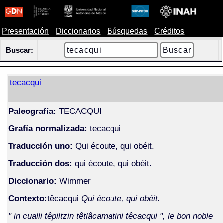
Presentación
Diccionarios
Búsquedas
Créditos
Buscar:
tecacqui
Paleografía:
TECACQUI
Grafía normalizada:
tecacqui
Traducción uno:
Qui écoute, qui obéit.
Traducción dos:
qui écoute, qui obéit.
Diccionario:
Wimmer
Contexto:
têcacqui
Qui écoute, qui obéit.
" in cualli têpiltzin têtlâcamatini têcacqui ", le bon noble