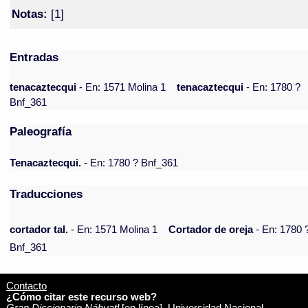
Notas:
[1]
Entradas
tenacaztecqui
- En: 1571 Molina 1
tenacaztecqui
- En: 1780 ?
Bnf_361
Paleografía
Tenacaztecqui.
- En: 1780 ? Bnf_361
Traducciones
cortador tal.
- En: 1571 Molina 1
Cortador de oreja
- En: 1780 
Bnf_361
Contacto
¿Cómo citar este recurso web?
Gran Diccionario Náhuatl
[en línea]. Universidad Nacional