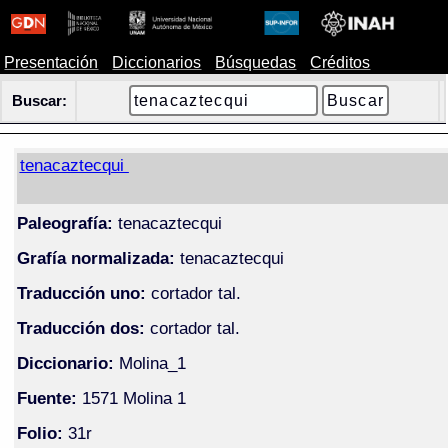
Presentación
Diccionarios
Búsquedas
Créditos
Buscar:
tenacaztecqui
Paleografía:
tenacaztecqui
Grafía normalizada:
tenacaztecqui
Traducción uno:
cortador tal.
Traducción dos:
cortador tal.
Diccionario:
Molina_1
Fuente:
1571 Molina 1
Folio:
31r