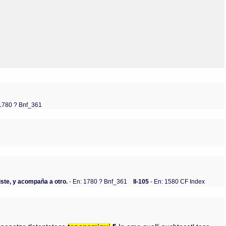
Olmos_V
Paredes
Rincón
Sahagún Escolio
Tezozomoc
Tzinacapan
Wimmer
 1780 ? Bnf_361
ste, y acompaña a otro.
- En: 1780 ? Bnf_361
II-105
- En: 1580 CF Index