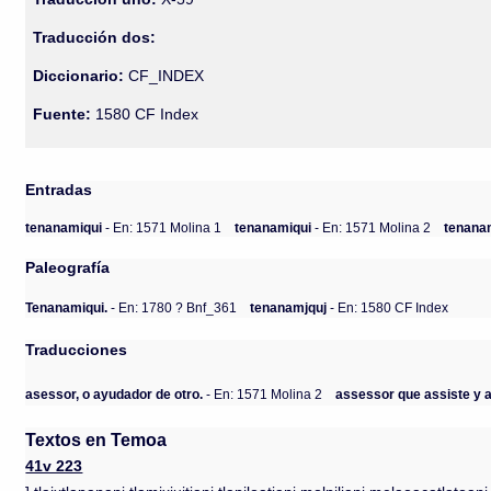
Traducción dos:
Diccionario:
CF_INDEX
Fuente:
1580 CF Index
Entradas
tenanamiqui
- En: 1571 Molina 1
tenanamiqui
- En: 1571 Molina 2
tenana
Paleografía
Tenanamiqui.
- En: 1780 ? Bnf_361
tenanamjquj
- En: 1580 CF Index
Traducciones
asessor, o ayudador de otro.
- En: 1571 Molina 2
assessor que assiste y 
Textos en Temoa
41v 223