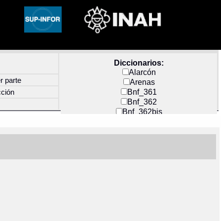
Diccionarios:
Alarcón
r parte
Arenas
Bnf_361
cción
Bnf_362
Bnf_362bis
Carochi
CF_INDEX
Clavijero
Cortés y Zedeño
Docs_México
Durán
Guerra
Mecayapan
Molina_1
Molina_2
Olmos_G