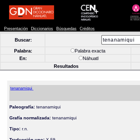
Presentación
Diccionarios
Búsquedas
Créditos
Buscar:
Palabra:
Palabra exacta
En:
Náhuatl
Resultados
tenanamiqui
Paleografía:
tenanamiqui
Grafía normalizada:
tenanamiqui
Tipo:
r.n.
Traducción uno:
X-59