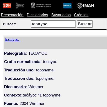
Presentación
Diccionarios
Búsquedas
Créditos
Buscar:
teoayoc
Paleografía:
TEOAYOC
Grafía normalizada:
teoayoc
Traducción uno:
toponyme.
Traducción dos:
toponyme.
Diccionario:
Wimmer
Contexto:
teôâyoc *£ toponyme.
Fuente:
2004 Wimmer