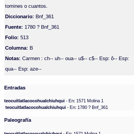
tomines o cuantos.
Diccionario:
Bnf_361
Fuente:
1780 ? Bnf_361
Folio:
513
Columna:
B
Notas:
Carmen : ch-- uh-- oua-- u$-- c$-- Esp: ô-- Esp:
qua-- Esp: aze--
Entradas
teocuitlatlacocohualchiuhqui
- En: 1571 Molina 1
teocuitlatlacocohualchiuhqui
- En: 1780 ? Bnf_361
Paleografía
teocuitlatlacocoualchiuhqui
- En: 1571 Molina 1