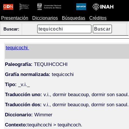
Presentación
Diccionarios
Búsquedas
Créditos
Buscar:
tequicochi
Paleografía:
TEQUIHCOCHI
Grafía normalizada:
tequicochi
Tipo:
_v.i._
Traducción uno:
v.i., dormir beaucoup, dormir son saoul.
Traducción dos:
v.i., dormir beaucoup, dormir son saoul.
Diccionario:
Wimmer
Contexto:
tequihcochi > tequihcoch.