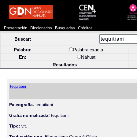
Presentación
Diccionarios
Búsquedas
Créditos
Buscar:
Palabra:
Palabra exacta
En:
Náhuatl
Resultados
tequitiani
Paleografía:
tequitiani
Grafía normalizada:
tequitiani
Tipo:
v.t.
Traducción uno:
El que tiene Cargo ô Oficio