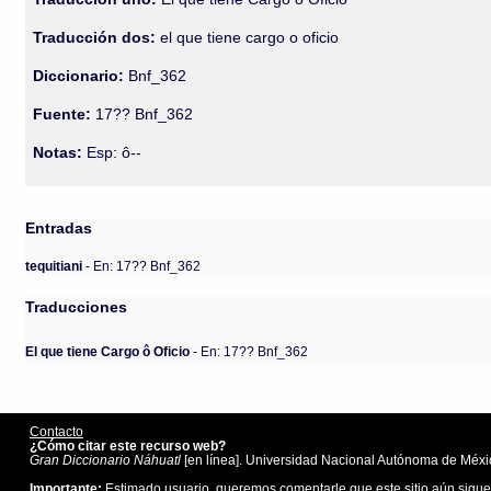
Traducción dos:
el que tiene cargo o oficio
Diccionario:
Bnf_362
Fuente:
17?? Bnf_362
Notas:
Esp: ô--
Entradas
tequitiani
- En: 17?? Bnf_362
Traducciones
El que tiene Cargo ô Oficio
- En: 17?? Bnf_362
Contacto
¿Cómo citar este recurso web?
Gran Diccionario Náhuatl
[en línea]. Universidad Nacional Autónoma de Méxic
Importante:
Estimado usuario, queremos comentarle que este sitio aún sigue