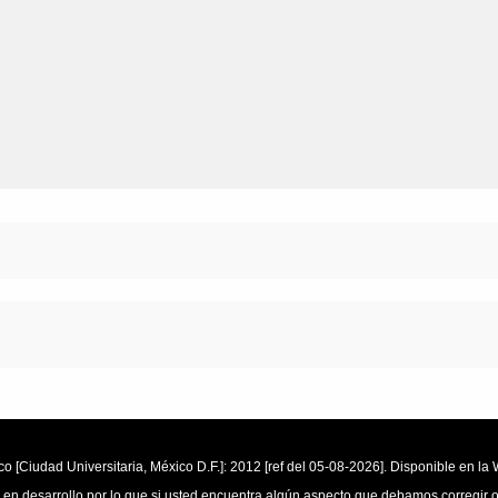
o [Ciudad Universitaria, México D.F.]: 2012 [ref del 05-08-2026]. Disponible en 
 en desarrollo por lo que si usted encuentra algún aspecto que debamos corregir