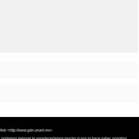
Olmos_V
Paredes
Rincón
Sahagún Escolio
Tezozomoc
Tzinacapan
Wimmer
la Web <http://www.gdn.unam.mx>
 o podamos mejorar le agradeceríamos mucho si nos lo hace saber, nosotros