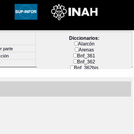
Diccionarios:
Alarcón
r parte
Arenas
Bnf_361
cción
Bnf_362
Bnf_362bis
Carochi
CF_INDEX
Clavijero
Cortés y Zedeño
Docs_México
Durán
Guerra
Mecayapan
Molina_1
Molina_2
Olmos_G