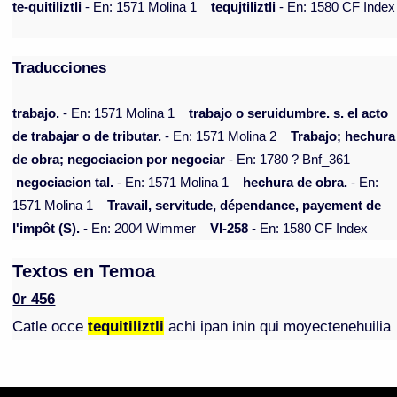
te-quitiliztli
- En: 1571 Molina 1
tequjtiliztli
- En: 1580 CF Index
Traducciones
trabajo.
- En: 1571 Molina 1
trabajo o seruidumbre. s. el acto
de trabajar o de tributar.
- En: 1571 Molina 2
Trabajo; hechura
de obra; negociacion por negociar
- En: 1780 ? Bnf_361
negociacion tal.
- En: 1571 Molina 1
hechura de obra.
- En:
1571 Molina 1
Travail, servitude, dépendance, payement de
l'impôt (S).
- En: 2004 Wimmer
VI-258
- En: 1580 CF Index
Textos en Temoa
0r 456
Catle occe
tequitiliztli
achi ipan inin qui moyectenehuilia