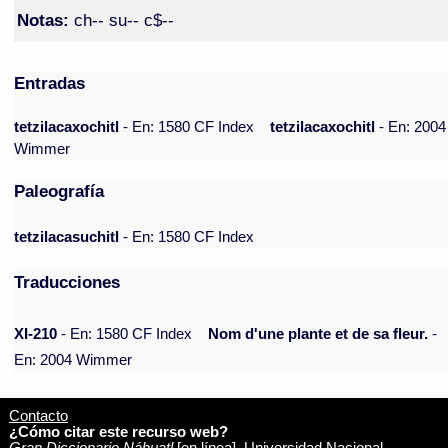
Notas:
ch-- su-- c$--
Entradas
tetzilacaxochitl
- En: 1580 CF Index
tetzilacaxochitl
- En: 2004
Wimmer
Paleografía
tetzilacasuchitl
- En: 1580 CF Index
Traducciones
XI-210
- En: 1580 CF Index
Nom d'une plante et de sa fleur.
-
En: 2004 Wimmer
Contacto
¿Cómo citar este recurso web?
Gran Diccionario Náhuatl
[en línea]. Universidad Nacional