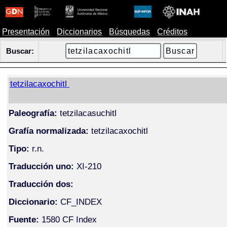
Presentación
Diccionarios
Búsquedas
Créditos
Buscar:
tetzilacaxochitl
Paleografía:
tetzilacasuchitl
Grafía normalizada:
tetzilacaxochitl
Tipo:
r.n.
Traducción uno:
XI-210
Traducción dos:
Diccionario:
CF_INDEX
Fuente:
1580 CF Index