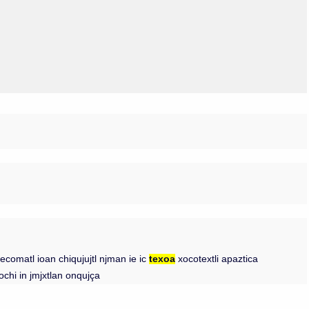
Olmos_V
Paredes
Rincón
Sahagún Escolio
Tezozomoc
Tzinacapan
Wimmer
comatl ioan chiqujujtl njman ie ic
texoa
xocotextli apaztica
ochi in jmjxtlan onqujça