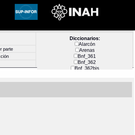
Diccionarios:
Alarcón
r parte
Arenas
Bnf_361
cción
Bnf_362
Bnf_362bis
Carochi
CF_INDEX
Clavijero
Cortés y Zedeño
Docs_México
Durán
Guerra
Mecayapan
Molina_1
Molina_2
Olmos_G