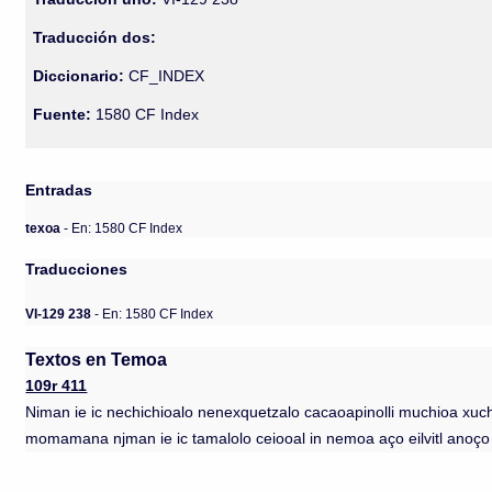
Traducción dos:
Diccionario:
CF_INDEX
Fuente:
1580 CF Index
Entradas
texoa
- En: 1580 CF Index
Traducciones
VI-129 238
- En: 1580 CF Index
Textos en Temoa
109r 411
Niman ie ic nechichioalo nenexquetzalo cacaoapinolli muchioa xuchi
momamana njman ie ic tamalolo ceiooal in nemoa aço eilvitl anoço om