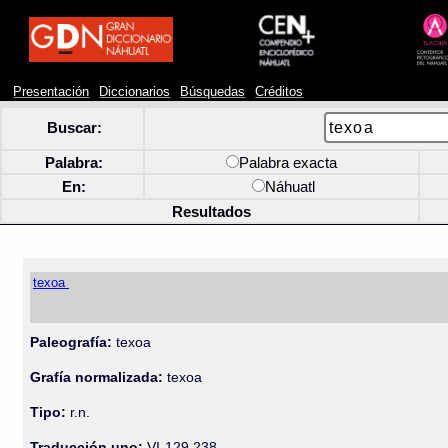
Presentación
Diccionarios
Búsquedas
Créditos
Buscar:
Palabra:
Palabra exacta
En:
Náhuatl
Resultados
texoa
Paleografía:
texoa
Grafía normalizada:
texoa
Tipo:
r.n.
Traducción uno:
VI-129 238