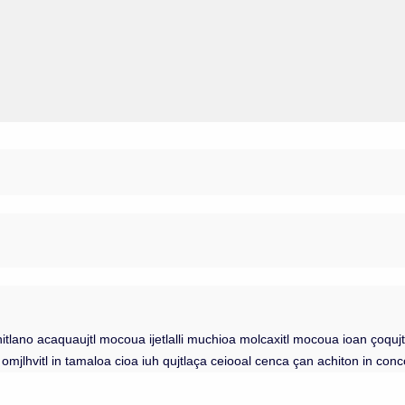
tlano acaquaujtl mocoua ijetlalli muchioa molcaxitl mocoua ioan çoqujte
jlhvitl in tamaloa cioa iuh qujtlaça ceiooal cenca çan achiton in conc