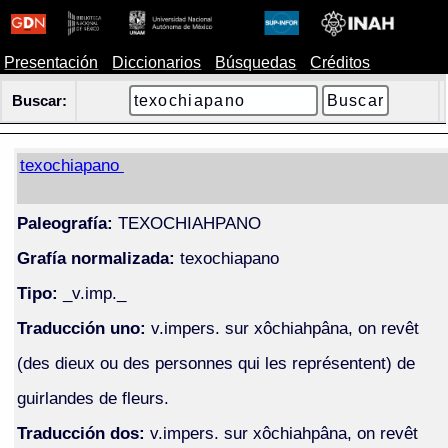
Presentación
Diccionarios
Búsquedas
Créditos
Buscar:
texochiapano
Paleografía:
TEXOCHIAHPANO
Grafía normalizada:
texochiapano
Tipo:
_v.imp._
Traducción uno:
v.impers. sur xôchiahpâna, on revêt
(des dieux ou des personnes qui les représentent) de
guirlandes de fleurs.
Traducción dos:
v.impers. sur xôchiahpâna, on revêt