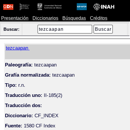
Presentación
Diccionarios
Búsquedas
Créditos
Buscar:
tezcaapan
Paleografía:
tezcaapan
Grafía normalizada:
tezcaapan
Tipo:
r.n.
Traducción uno:
II-185(2)
Traducción dos:
Diccionario:
CF_INDEX
Fuente:
1580 CF Index