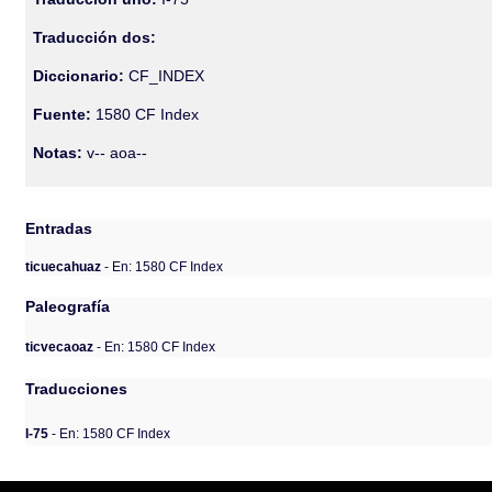
Traducción dos:
Diccionario:
CF_INDEX
Fuente:
1580 CF Index
Notas:
v-- aoa--
Entradas
ticuecahuaz
- En: 1580 CF Index
Paleografía
ticvecaoaz
- En: 1580 CF Index
Traducciones
I-75
- En: 1580 CF Index