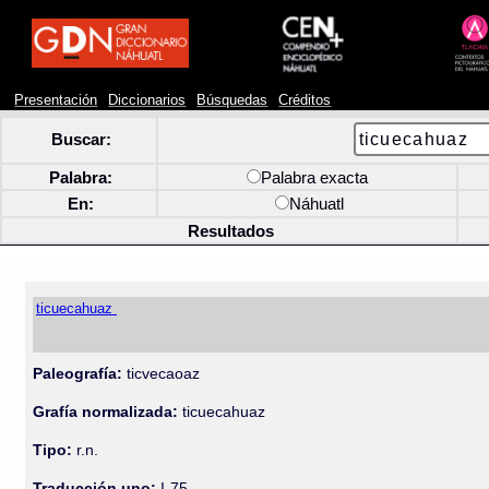
Presentación
Diccionarios
Búsquedas
Créditos
Buscar:
Palabra:
Palabra exacta
En:
Náhuatl
Resultados
ticuecahuaz
Paleografía:
ticvecaoaz
Grafía normalizada:
ticuecahuaz
Tipo:
r.n.
Traducción uno:
I-75