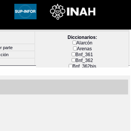
Diccionarios:
Alarcón
r parte
Arenas
Bnf_361
cción
Bnf_362
Bnf_362bis
Carochi
CF_INDEX
Clavijero
Cortés y Zedeño
Docs_México
Durán
Guerra
Mecayapan
Molina_1
Molina_2
Olmos_G