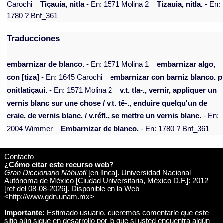
Carochi
Tiçauia, nitla
- En: 1571 Molina 2
Tizauia, nitla.
- En:
1780 ? Bnf_361
Traducciones
embarnizar de blanco.
- En: 1571 Molina 1
embarnizar algo,
con [tiza]
- En: 1645 Carochi
embarnizar con barniz blanco. p
onitlatiçaui.
- En: 1571 Molina 2
v.t. tla-., vernir, appliquer un
vernis blanc sur une chose / v.t. tê-., enduire quelqu'un de
craie, de vernis blanc. / v.réfl., se mettre un vernis blanc.
- En:
2004 Wimmer
Embarnizar de blanco.
- En: 1780 ? Bnf_361
Contacto
¿Cómo citar este recurso web?
Gran Diccionario Náhuatl
[en línea]. Universidad Nacional
Autónoma de México [Ciudad Universitaria, México D.F.]: 2012
[ref del 08-08-2026]. Disponible en la Web
<http://www.gdn.unam.mx>
Importante:
Estimado usuario, queremos comentarle que este
sitio aún sigue en desarrollo por lo que si usted encuentra algún