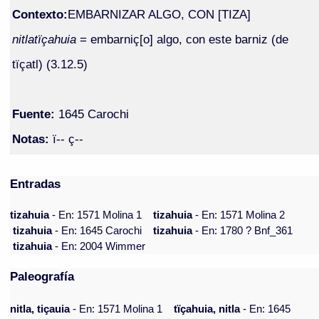
Contexto:
EMBARNIZAR ALGO, CON [TIZA]
nitlatïçahuia
= embarniç[o] algo, con este barniz (de
tïçatl) (3.12.5)
Fuente:
1645 Carochi
Notas:
ï-- ç--
Entradas
tizahuia
- En: 1571 Molina 1
tizahuia
- En: 1571 Molina 2
tizahuia
- En: 1645 Carochi
tizahuia
- En: 1780 ? Bnf_361
tizahuia
- En: 2004 Wimmer
Paleografía
nitla, tiçauia
- En: 1571 Molina 1
tïçahuia, nitla
- En: 1645