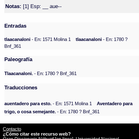
Notas:
[1] Esp: __ aue--
Entradas
tlaacanaloni
- En: 1571 Molina 1
tlaacanaloni
- En: 1780 ?
Bnf_361
Paleografía
Tlaacanaloni.
- En: 1780 ? Bnf_361
Traducciones
auentadero para esto.
- En: 1571 Molina 1
Aventadero para
trigo, o cosa semejante.
- En: 1780 ? Bnf_361
Contacto
¿Cómo citar este recurso web?
Gran Diccionario Náhuatl
[en línea]. Universidad Nacional