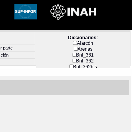
Diccionarios:
Alarcón
r parte
Arenas
Bnf_361
cción
Bnf_362
Bnf_362bis
Carochi
CF_INDEX
Clavijero
Cortés y Zedeño
Docs_México
Durán
Guerra
Mecayapan
Molina_1
Molina_2
Olmos_G