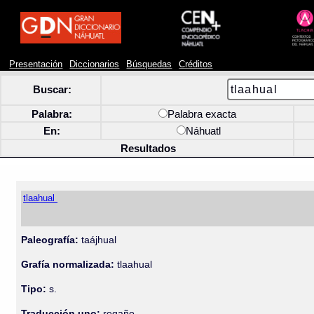
Presentación
Diccionarios
Búsquedas
Créditos
Buscar:
Palabra:
Palabra exacta
En:
Náhuatl
Resultados
tlaahual
Paleografía:
taájhual
Grafía normalizada:
tlaahual
Tipo:
s.
Traducción uno:
regaño