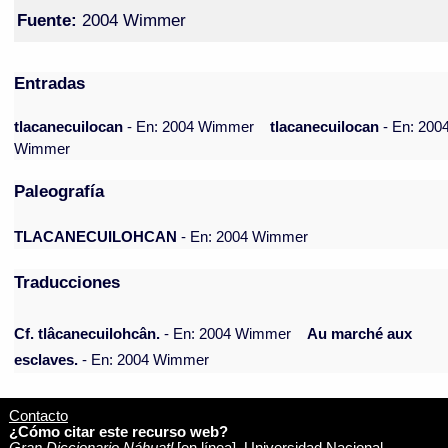
Fuente:
2004 Wimmer
Entradas
tlacanecuilocan
- En: 2004 Wimmer
tlacanecuilocan
- En: 200
Wimmer
Paleografía
TLACANECUILOHCAN
- En: 2004 Wimmer
Traducciones
Cf. tlâcanecuilohcân.
- En: 2004 Wimmer
Au marché aux
esclaves.
- En: 2004 Wimmer
Contacto
¿Cómo citar este recurso web?
Gran Diccionario Náhuatl
[en línea]. Universidad Nacional