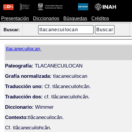
Presentación
Diccionarios
Búsquedas
Créditos
Buscar:
tlacanecuilocan
Paleografía:
TLACANECUILOCAN
Grafía normalizada:
tlacanecuilocan
Traducción uno:
Cf. tlâcanecuilohcân.
Traducción dos:
cf. tlâcanecuilohcân.
Diccionario:
Wimmer
Contexto:
tlâcanecuilocân.
Cf. tlâcanecuilohcân.