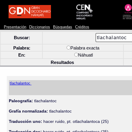
Presentación
Diccionarios
Búsquedas
Créditos
Buscar:
Palabra:
Palabra exacta
En:
Náhuatl
Resultados
tlachalantoc
Paleografía:
tlachalantoc
Grafía normalizada:
tlachalantoc
Traducción uno:
hacer ruido, pt. otlachalantoca (25)
Traducción dos:
hacer ruido, pt. otlachalantoca (25)