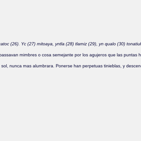
toc (26). Yc (27) mitoaya, yntla (28) tlamiz (29), yn qualo (30) tonatiu
passavan mimbres o cosa semejante por los agujeros que las puntas ha
 el sol, nunca mas alumbrara. Ponerse han perpetuas tinieblas, y desc