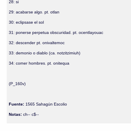
28: si
29: acabarse algo. pt. otlan
30: eclipsase el sol
31: ponerse perpetua obscuridad. pt. ocentlayouac
32: descender pt. onivaltemoc
33: demonio o diablo (ca. notzitzimiuh)
34: comer hombres. pt. onitequa
(P_160v)
Fuente:
1565 Sahagún Escolio
Notas:
ch-- c$--