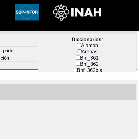
Diccionarios:
Alarcón
r parte
Arenas
Bnf_361
cción
Bnf_362
Bnf_362bis
Carochi
CF_INDEX
Clavijero
Cortés y Zedeño
Docs_México
Durán
Guerra
Mecayapan
Molina_1
Molina_2
Olmos_G