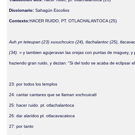
Diccionario:
Sahagún Escolios
Contexto:
HACER RUIDO, PT. OTLACHALANTOCA (25)
Auh yn teteupan (23) xuxuchcuico (24), tlachalantoc (25), tlacavaca
(34).
= y tambien agujeravan las orejas con puntas de maguey, y 
haziendo gran ruido, y dezian: "Si del todo se acaba de eclipsar
23: por todos los templos
24: cantar cantares que se llaman xochcuicatl
25: hacer ruido. pt. otlachalantoca
26: dar alaridos pt. otlacavacatoca
27: por tanto