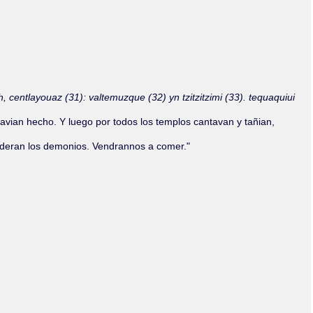
Olmos_V
Paredes
Rincón
Sahagún Escolio
Tezozomoc
Tzinacapan
Wimmer
h, centlayouaz (31): valtemuzque (32) yn tzitzitzimi (33). tequaquiui
vian hecho. Y luego por todos los templos cantavan y tañian,
enderan los demonios. Vendrannos a comer."