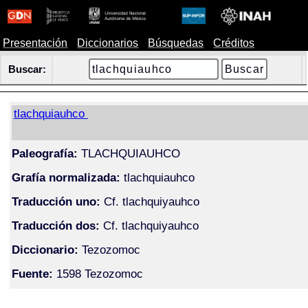
Presentación
Diccionarios
Búsquedas
Créditos
Buscar:
tlachquiauhco
Paleografía:
TLACHQUIAUHCO
Grafía normalizada:
tlachquiauhco
Traducción uno:
Cf. tlachquiyauhco
Traducción dos:
Cf. tlachquiyauhco
Diccionario:
Tezozomoc
Fuente:
1598 Tezozomoc