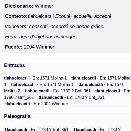
Diccionario:
Wimmer
Contexto:
tlahuelcactli
Ecouté, accueilli, accepté
volontiers: consenti, accordé de bonne grâce.
Form: nom d'objet sur huelcaqui.
Fuente:
2004 Wimmer
Entradas
tlahuelcactli
- En: 1571 Molina 1
tlahuelcactli
- En: 1571 Molina
1
tlahuelcactli
- En: 1571 Molina 1
tlahuelcactli
- En: 1571
Molina 2
tlahuelcactli
- En: 1780 ? Bnf_361
tlahuelcactli
- En:
1780 ? Bnf_361
tlahuelcactli
- En: 1780 ? Bnf_361
tlahuelcactli
- En: 2004 Wimmer
Paleografía
Tlauelcactli
- En: 1780 ? Bnf_361
Tlauelcactli
- En: 1780 ?