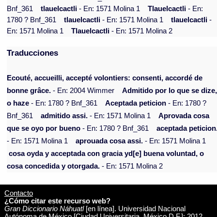
Bnf_361
tlauelcactli
- En: 1571 Molina 1
Tlauelcactli
- En:
1780 ? Bnf_361
tlauelcactli
- En: 1571 Molina 1
tlauelcactli
-
En: 1571 Molina 1
Tlauelcactli
- En: 1571 Molina 2
Traducciones
Ecouté, accueilli, accepté volontiers: consenti, accordé de
bonne grâce.
- En: 2004 Wimmer
Admitido por lo que se dize
o haze
- En: 1780 ? Bnf_361
Aceptada peticion
- En: 1780 ?
Bnf_361
admitido assi.
- En: 1571 Molina 1
Aprovada cosa
que se oyo por bueno
- En: 1780 ? Bnf_361
aceptada peticion
- En: 1571 Molina 1
aprouada cosa assi.
- En: 1571 Molina 1
cosa oyda y acceptada con gracia yd[e] buena voluntad, o
cosa concedida y otorgada.
- En: 1571 Molina 2
Contacto
¿Cómo citar este recurso web?
Gran Diccionario Náhuatl
[en línea]. Universidad Nacional
Autónoma de México [Ciudad Universitaria, México D.F.]: 2012