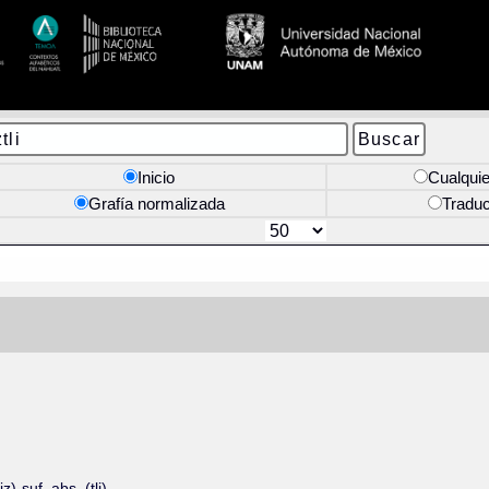
Inicio
Cualquie
Grafía normalizada
Tradu
z)-suf. abs. (tli)