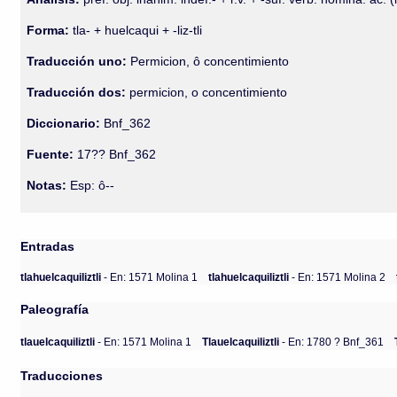
Forma:
tla- + huelcaqui + -liz-tli
Traducción uno:
Permicion, ô concentimiento
Traducción dos:
permicion, o concentimiento
Diccionario:
Bnf_362
Fuente:
17?? Bnf_362
Notas:
Esp: ô--
Entradas
tlahuelcaquiliztli
- En: 1571 Molina 1
tlahuelcaquiliztli
- En: 1571 Molina 2
Paleografía
tlauelcaquiliztli
- En: 1571 Molina 1
Tlauelcaquiliztli
- En: 1780 ? Bnf_361
Traducciones