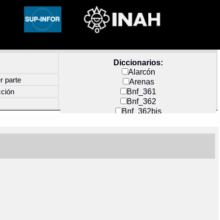
Diccionarios:
Alarcón
r parte
Arenas
Bnf_361
cción
Bnf_362
Bnf_362bis
Carochi
CF_INDEX
Clavijero
Cortés y Zedeño
Docs_México
Durán
Guerra
Mecayapan
Molina_1
Molina_2
Olmos_G