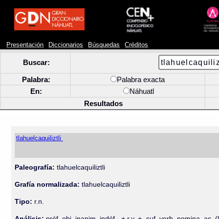
Presentación
Diccionarios
Búsquedas
Créditos
Buscar:
Palabra:
Palabra exacta
En:
Náhuatl
Resultados
tlahuelcaquiliztli
Paleografía:
tlahuelcaquiliztli
Grafía normalizada:
tlahuelcaquiliztli
Tipo:
r.n.
Análisis:
préf. obj. inanim. indéf.- + r.v. + -suf. verb. nomina. ac. (li