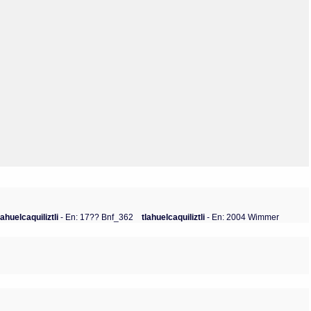
Olmos_V
Paredes
Rincón
Sahagún Escolio
Tezozomoc
Tzinacapan
Wimmer
lahuelcaquiliztli
- En: 17?? Bnf_362
tlahuelcaquiliztli
- En: 2004 Wimmer