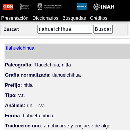
Presentación
Diccionarios
Búsquedas
Créditos
Buscar:
tlahuelchihua
Paleografía:
Tlauelchiua, nitla
Grafía normalizada:
tlahuelchihua
Prefijo:
nitla
Tipo:
v.t.
Análisis:
r.n. - r.v.
Forma:
tlahuel-chihua
Traducción uno:
amohinarse y enojarse de algo.