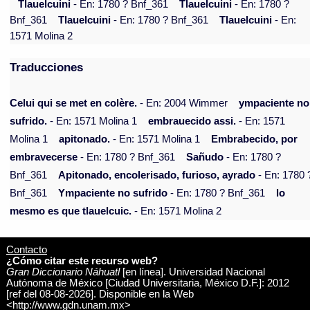
Tlauelcuini
- En: 1780 ? Bnf_361
Tlauelcuini
- En: 1780 ?
Bnf_361
Tlauelcuini
- En: 1780 ? Bnf_361
Tlauelcuini
- En:
1571 Molina 2
Traducciones
Celui qui se met en colère.
- En: 2004 Wimmer
ympaciente no
sufrido.
- En: 1571 Molina 1
embrauecido assi.
- En: 1571
Molina 1
apitonado.
- En: 1571 Molina 1
Embrabecido, por
embravecerse
- En: 1780 ? Bnf_361
Sañudo
- En: 1780 ?
Bnf_361
Apitonado, encolerisado, furioso, ayrado
- En: 1780 
Bnf_361
Ympaciente no sufrido
- En: 1780 ? Bnf_361
lo
mesmo es que tlauelcuic.
- En: 1571 Molina 2
Contacto
¿Cómo citar este recurso web?
Gran Diccionario Náhuatl
[en línea]. Universidad Nacional
Autónoma de México [Ciudad Universitaria, México D.F.]: 2012
[ref del 08-08-2026]. Disponible en la Web
<http://www.gdn.unam.mx>