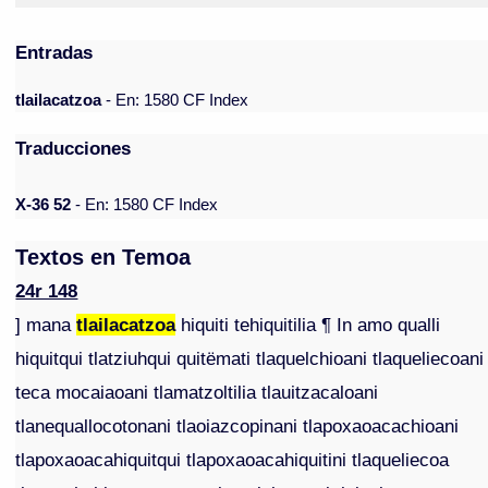
Entradas
tlailacatzoa
- En: 1580 CF Index
Traducciones
X-36 52
- En: 1580 CF Index
Textos en Temoa
24r 148
] mana
tlailacatzoa
hiquiti tehiquitilia ¶ In amo qualli
hiquitqui tlatziuhqui quitëmati tlaquelchioani tlaqueliecoani
teca mocaiaoani tlamatzoltilia tlauitzacaloani
tlanequallocotonani tlaoiazcopinani tlapoxaoacachioani
tlapoxaoacahiquitqui tlapoxaoacahiquitini tlaqueliecoa