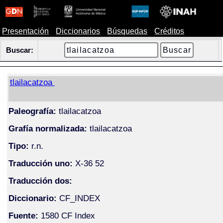
Presentación
Diccionarios
Búsquedas
Créditos
Buscar:
tlailacatzoa
Paleografía:
tlailacatzoa
Grafía normalizada:
tlailacatzoa
Tipo:
r.n.
Traducción uno:
X-36 52
Traducción dos:
Diccionario:
CF_INDEX
Fuente:
1580 CF Index