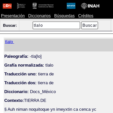
Presentación
Diccionarios
Búsquedas
Créditos
Buscar:
tlalo
Paleografía:
-tla[lo]
Grafía normalizada:
tlalo
Traducción uno:
tierra de
Traducción dos:
tierra de
Diccionario:
Docs_México
Contexto:
TIERRA DE
§ Auh niman noquitoque yn imeyxtin ca cenca yc