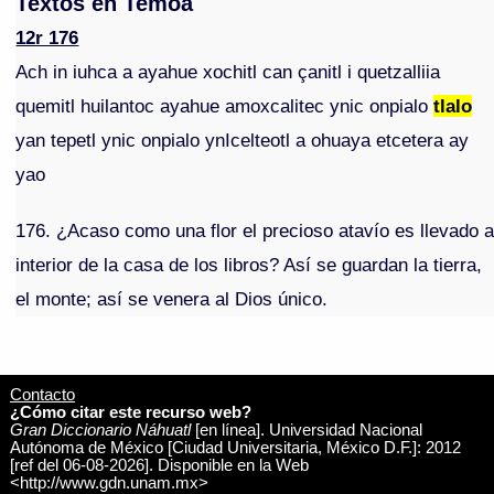
Textos en Temoa
12r 176
Ach in iuhca a ayahue xochitl can çanitl i quetzalliia
quemitl huilantoc ayahue amoxcalitec ynic onpialo
tlalo
yan tepetl ynic onpialo ynIcelteotl a ohuaya etcetera ay
yao
176. ¿Acaso como una flor el precioso atavío es llevado a
interior de la casa de los libros? Así se guardan la tierra,
el monte; así se venera al Dios único.
Contacto
¿Cómo citar este recurso web?
Gran Diccionario Náhuatl
[en línea]. Universidad Nacional
Autónoma de México [Ciudad Universitaria, México D.F.]: 2012
[ref del 06-08-2026]. Disponible en la Web
<http://www.gdn.unam.mx>