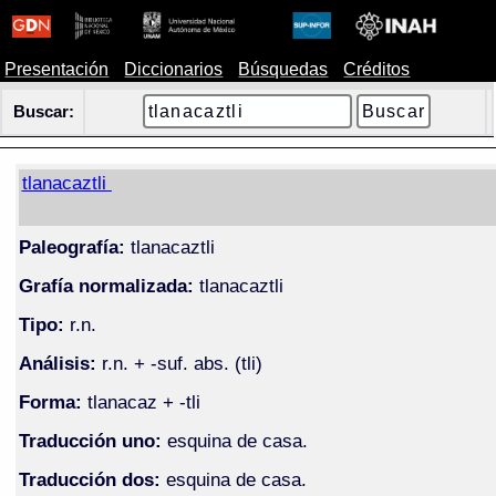
Presentación
Diccionarios
Búsquedas
Créditos
Buscar:
tlanacaztli
Paleografía:
tlanacaztli
Grafía normalizada:
tlanacaztli
Tipo:
r.n.
Análisis:
r.n. + -suf. abs. (tli)
Forma:
tlanacaz + -tli
Traducción uno:
esquina de casa.
Traducción dos:
esquina de casa.