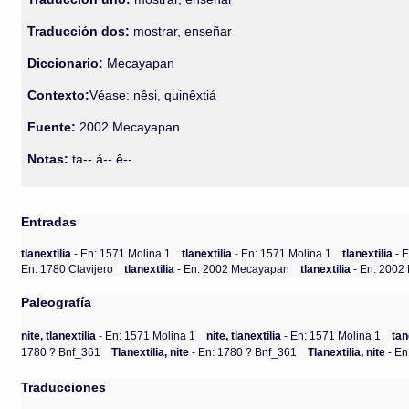
Traducción dos:
mostrar, enseñar
Diccionario:
Mecayapan
Contexto:
Véase: nêsi, quinêxtiá
Fuente:
2002 Mecayapan
Notas:
ta-- á-- ê--
Entradas
tlanextilia
- En: 1571 Molina 1
tlanextilia
- En: 1571 Molina 1
tlanextilia
- 
En: 1780 Clavijero
tlanextilia
- En: 2002 Mecayapan
tlanextilia
- En: 200
Paleografía
nite, tlanextilia
- En: 1571 Molina 1
nite, tlanextilia
- En: 1571 Molina 1
tan
1780 ? Bnf_361
Tlanextilia, nite
- En: 1780 ? Bnf_361
Tlanextilia, nite
- En
Traducciones