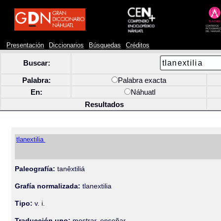
Presentación
Diccionarios
Búsquedas
Créditos
Buscar:
Palabra:
Palabra exacta
En:
Náhuatl
Resultados
tlanextilia
Paleografía:
tanêxtiliá
Grafía normalizada:
tlanextilia
Tipo:
v. i.
Traducción uno:
mostrar, enseñar