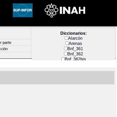
Diccionarios:
Alarcón
r parte
Arenas
Bnf_361
cción
Bnf_362
Bnf_362bis
Carochi
CF_INDEX
Clavijero
Cortés y Zedeño
Docs_México
Durán
Guerra
Mecayapan
Molina_1
Molina_2
Olmos_G