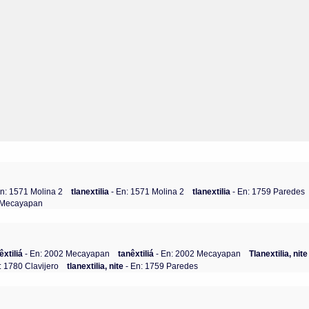
En: 1571 Molina 2
tlanextilia
- En: 1571 Molina 2
tlanextilia
- En: 1759 Paredes
2 Mecayapan
êxtiliá
- En: 2002 Mecayapan
tanêxtiliá
- En: 2002 Mecayapan
Tlanextilia, nite
: 1780 Clavijero
tlanextilia, nite
- En: 1759 Paredes