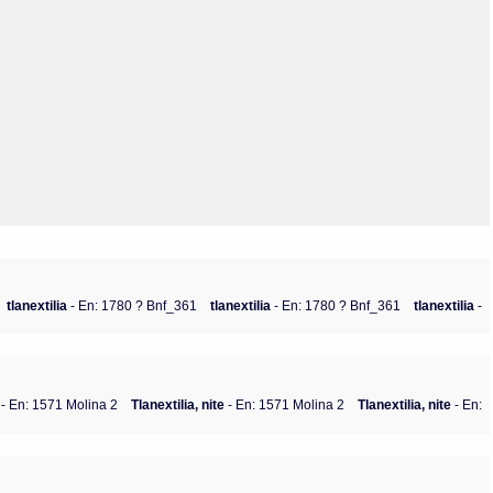
Olmos_V
Paredes
Rincón
Sahagún Escolio
Tezozomoc
Tzinacapan
Wimmer
tlanextilia
- En: 1780 ? Bnf_361
tlanextilia
- En: 1780 ? Bnf_361
tlanextilia
-
- En: 1571 Molina 2
Tlanextilia, nite
- En: 1571 Molina 2
Tlanextilia, nite
- En: